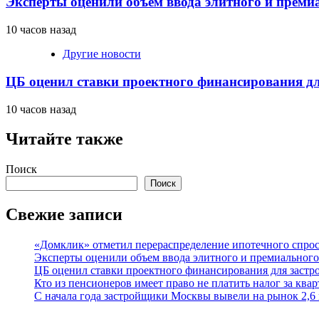
Эксперты оценили объем ввода элитного и преми
10 часов назад
Другие новости
ЦБ оценил ставки проектного финансирования д
10 часов назад
Читайте также
Поиск
Поиск
Свежие записи
«Домклик» отметил перераспределение ипотечного спрос
Эксперты оценили объем ввода элитного и премиального
ЦБ оценил ставки проектного финансирования для заст
Кто из пенсионеров имеет право не платить налог за ква
С начала года застройщики Москвы вывели на рынок 2,6 