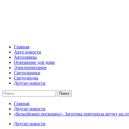
Skip
Все о светотехнике
to
content
Primary
Все о светотехнике
Menu
Главная
Авто новости
Автолампы
Освещение для дома
Электропитание
Светильники
Светодиоды
Другие новости
Найти:
Главная
Другие новости
«Безызбежно роскошно». Загитова повторила шутку на от
Другие новости