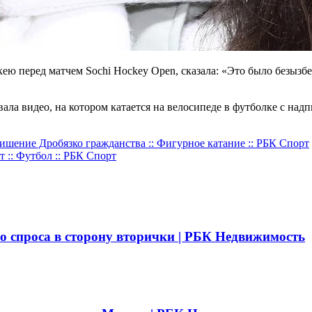
оккею перед матчем Sochi Hockey Open, сказала: «Это было безыз
вала видео, на котором катается на велосипеде в футболке с над
ишение Дробязко гражданства :: Фигурное катание :: РБК Спорт
:: Футбол :: РБК Спорт
о спроса в сторону вторички | РБК Недвижимость