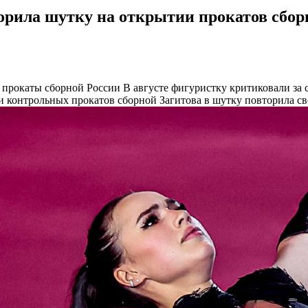
орила шутку на открытии прокатов сборн
е прокаты сборной России
В августе фигуристку критиковали за с
ии контрольных прокатов сборной Загитова в шутку повторила с