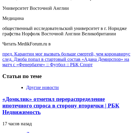
Университет Восточной Англии
Медицина
общественный исследовательский университет в г. Норидже
графства Норфолк Восточной Англии Великобритании
Читать MedikForum.ru в
Продолжить
пред.
Карантин мог вызвать больше смертей, чем коронавирус
след.
Дзюба попал в стартовый состав «Адана Демирспор» на
чтение
матч с «Фенербахче» :: Футбол :: РБК Спорт
Статьи по теме
Другие новости
«Домклик» отметил перераспределение
ипотечного спроса в сторону вторички | РБК
Недвижимость
17 часов назад