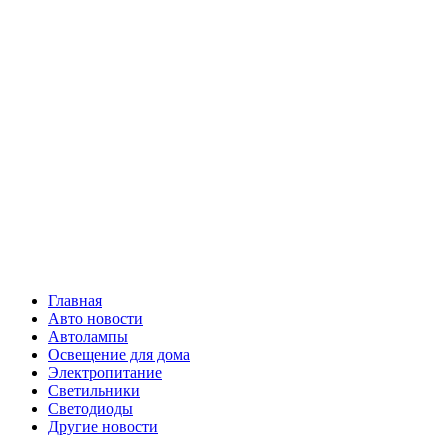
Skip
Все о
to
content
светотехнике
Primary
Все о светотехнике
Menu
Главная
Авто новости
Автолампы
Освещение для дома
Электропитание
Светильники
Светодиоды
Другие новости