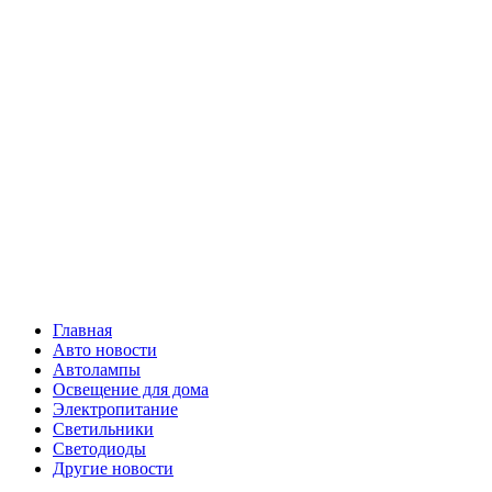
Skip
Все о
to
content
светотехнике
Primary
Все о светотехнике
Menu
Главная
Авто новости
Автолампы
Освещение для дома
Электропитание
Светильники
Светодиоды
Другие новости