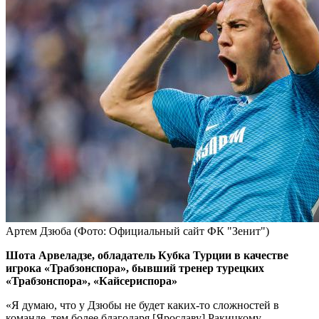
Артем Дзюба
(Фото: Официальный сайт ФК "Зенит")
Шота Арвеладзе, обладатель Кубка Турции в качестве
игрока «Трабзонспора», бывший тренер турецких
«Трабзонспора», «Кайсериспора»
«Я думаю, что у Дзюбы не будет каких-то сложностей в
команде, тем более благодаря [Ярославу] Ракицкому