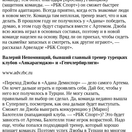
(защитник команды. — «РБК Спорт») он сможет быстрее
пройти адаптацию. Всегда приятно, когда есть знакомые люди
в новом месте. Команда там неплохая, тренер знает, что и как
делать. В прошлом году не получилось у «Аданы» победить,
думаю, в этом году будут стараться вместе с Артемом. Дзюба
всю жизнь играл в основных составах, поэтому и в новой
команде нацелен на основу. Вряд ли он приехал, чтобы сидеть
на скамейке запасных и смотреть, как другие играют», —
рассказал Арвеладзе «РБК Спорт».
Валерий Непомнящий, бывший главный тренер турецких
клубов «Анкарагюджю» и «Генчлербирлиги»
www.adv.rbc.ru
«Переход Дзюбы в «Адана Демиспор» — дело самого Артема.
Он хочет дальше играть и проявлять себя. Дай бог, чтобы у
него все получилось в Турции. Не могу сказать,
правильный ли выбор он сделал. Да, команда недавно вышла
в Суперлигу, посмотрим, как она дальше будет выступать.
Сможет ли Дзюба выиграть конкуренцию у [Марио]
Балотелли (нападающий клуба. — «РБК Спорт»)? Это будет
зависеть от Артема, Балотелли тоже игрок возрастной. Надо
еще, чтобы попался подходящий тренер, который хорошо
впишет команду. Поэтому успех Дзюбы в Турции во многом