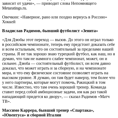
зависит от удачи», — приводит слова Непомнящего
Metaratings.ru.
Овечкин: «Наверное, рано или поздно вернусь в Россию»
Хоккей
Владислав Радимов, бывший футболист «Зенита»
«Для Дзюбы этот переход — вызов. До этого он играл только
в российском чемпионате, теперь ему предстоит доказать себе
и всем остальным, что он состоятельный за пределами нашей
страны. Я не так хорошо знаю турецкий футбол, как наш, но я
думаю, что там не намного слабее чемпионат, может, он и
сильнее. Дзюба — состоятельный футболист, он всем давно
доказал, что может играть и за сборную, и на чемпионате
мира, и что ему физическое состояние позволяет играть на
высоком уровне. Я думаю, он там будет наверху, тем более что
у него партнеры, которые могут помочь, Ракицкий в том
числе. Известно, что там очень хороший тренер. Команда
ставит перед собой амбициозные задачи, им как раз такой
нападающий придется ко двору», — сказал Радимов «Матч
ТВ».
Массимо Каррера, бывший тренер «Спартака»,
«Ювентуса» и сборной Италии