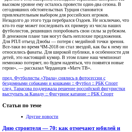
высоком уровне ему осталось провести один‑два сезона. В
сегодняшних обстоятельствах Турция становится
привлекательным выбором для российских игроков.
Незадолго до этого туда перебрался Оздоев. Не исключаю, что
кто‑то еще может последовать их примеру из числа наших
футболистов, решивших попробовать свои силы за рубежом.
В денежном плане там могут быть неплохие предложения.
Для РПЛ отъезд Дзюбы — потеря с медийной точки зрения.
Все‑таки во время ЧМ‑2018 он стал звездой, как бы к нему ни
относились фанаты. Для широкой публики, в особенности для
детей, это настоящий кумир. В этом плане наш чемпионат
немножко потеряет, но будем надеяться, что появятся новые
герои», — рассказал Черданцев «Матч ТВ».
Продолжить
пред.
Футболисты «Урала» снялись в фотосессии с
бездомными собаками и кошками :: Футбол :: РБК Спорт
чтение
след.
Тарасова поддержала решение российской фигуристки
выступать за Канаду :: Фигурное катание :: РБК Спорт
Статьи по теме
Другие новости
Дню строителя — 70: как отмечают юбилей и