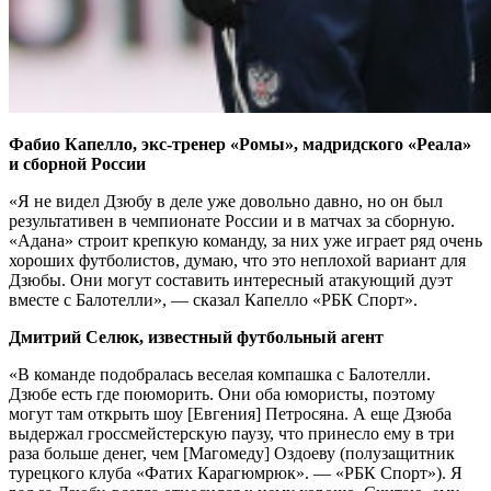
Фабио Капелло, экс-тренер «Ромы», мадридского «Реала»
и сборной России
«Я не видел Дзюбу в деле уже довольно давно, но он был
результативен в чемпионате России и в матчах за сборную.
«Адана» строит крепкую команду, за них уже играет ряд очень
хороших футболистов, думаю, что это неплохой вариант для
Дзюбы. Они могут составить интересный атакующий дуэт
вместе с Балотелли», — сказал Капелло «РБК Спорт».
Дмитрий Селюк, известный футбольный агент
«В команде подобралась веселая компашка с Балотелли.
Дзюбе есть где поюморить. Они оба юмористы, поэтому
могут там открыть шоу [Евгения] Петросяна. А еще Дзюба
выдержал гроссмейстерскую паузу, что принесло ему в три
раза больше денег, чем [Магомеду] Оздоеву (полузащитник
турецкого клуба «Фатих Карагюмрюк». — «РБК Спорт»). Я