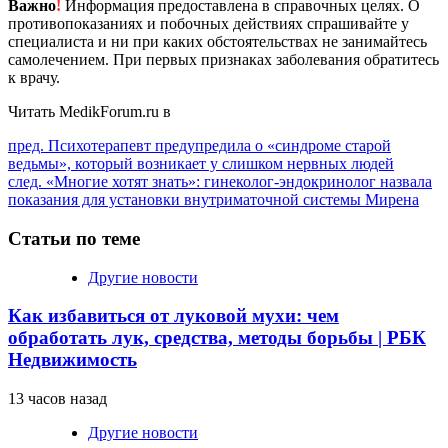
Важно
!
Информация предоставлена в справочных целях. О
противопоказаниях и побочных действиях спрашивайте у
специалиста и ни при каких обстоятельствах не занимайтесь
самолечением. При первых признаках заболевания обратитесь
к врачу.
Читать MedikForum.ru в
Продолжить
пред.
Психотерапевт предупредила о «синдроме старой
ведьмы», который возникает у слишком нервных людей
чтение
след.
«Многие хотят знать»: гинеколог-эндокринолог назвала
показания для установки внутриматочной системы Мирена
Статьи по теме
Другие новости
Как избавиться от луковой мухи: чем
обработать лук, средства, методы борьбы | РБК
Недвижимость
13 часов назад
Другие новости