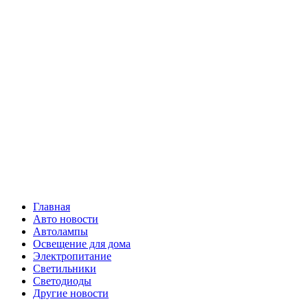
Skip
Все о
to
content
светотехнике
Primary
Все о светотехнике
Menu
Главная
Авто новости
Автолампы
Освещение для дома
Электропитание
Светильники
Светодиоды
Другие новости