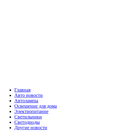
Skip
Все о
to
content
светотехнике
Primary
Все о светотехнике
Menu
Главная
Авто новости
Автолампы
Освещение для дома
Электропитание
Светильники
Светодиоды
Другие новости