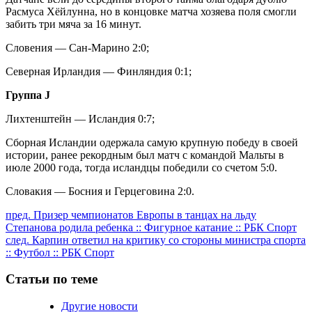
Расмуса Хёйлунна, но в концовке матча хозяева поля смогли
забить три мяча за 16 минут.
Словения — Сан-Марино 2:0;
Северная Ирландия — Финляндия 0:1;
Группа J
Лихтенштейн — Исландия 0:7;
Сборная Исландии одержала самую крупную победу в своей
истории, ранее рекордным был матч с командой Мальты в
июле 2000 года, тогда исландцы победили со счетом 5:0.
Словакия — Босния и Герцеговина 2:0.
Продолжить
пред.
Призер чемпионатов Европы в танцах на льду
Степанова родила ребенка :: Фигурное катание :: РБК Спорт
чтение
след.
Карпин ответил на критику со стороны министра спорта
:: Футбол :: РБК Спорт
Статьи по теме
Другие новости