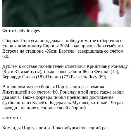
Фото: Getty Images
Сборная Португалии одержала победу в матче отборочного
этапа к чемпионату Европы 2024 года против Люксембурга.
Встреча на стадионе «Жози Бартель» завершилась со счетом
6:0.
Дублем в составе победителей отметился Криштиану Роналду
(9-я и 31-я минуты), также голы забили Жоао Феликс (15),
Бернарду Силва (18), Отавио (77) Рафаэль Леау (89).
В прошлом матче сборная Португалии разгромила
Лихтенштейн со счетом 4:0, Роналду в той игре также забил
два мяча. Также форвард побил превзошел достижение
футболиста из Кувейта Бадера аль-Мутавы, который 196 раз
выходил на поле в составе своей сборной.
adv.rbc.ru
Команды Португалии и Люксембурга последний раз