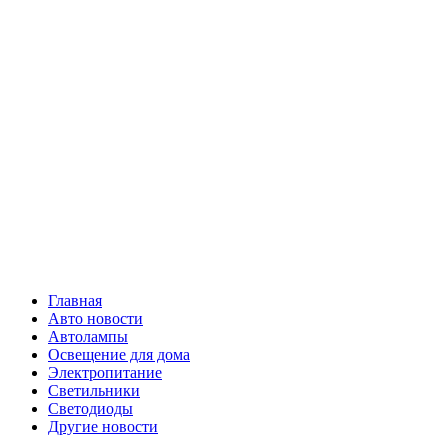
Skip
Все о
to
content
светотехнике
Primary
Все о светотехнике
Menu
Главная
Авто новости
Автолампы
Освещение для дома
Электропитание
Светильники
Светодиоды
Другие новости