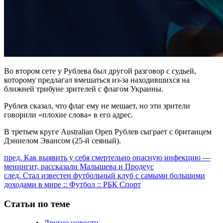
Во втором сете у Рублева был другой разговор с судьей,
которому предлагал вмешаться из-за находившихся на
ближней трибуне зрителей с флагом Украины.
Рублев сказал, что флаг ему не мешает, но эти зрители
говорили «плохие слова» в его адрес.
В третьем круге Australian Open Рублев сыграет с британцем
Дэниелом Эвансом (25-й сеяный).
Продолжить
пред.
Как выявить у себя смертельно опасную инфекцию —
менингит, рассказали Малышева и Продеус
чтение
след.
Стал известен футбольный клуб с самыми большими
доходами в мире :: Футбол :: РБК Спорт
Статьи по теме
Другие новости