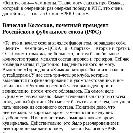
«Зенит», они— чемпионы. Также могу сказать про Семака,
который в очередной раз одержал победу в РПЛ, это очень
достойно», — сказал Семин «РБК Спорт».
Вячеслав Колосков, почетный президент
Российского фубольного союза (РФС)
«Те, кто в начале сезона являлся фаворитом, оправдали себя.
«Зенит»— чемпион, «ЦСКА» и «Спартак»— вторые и третьи.
От «Локомотива» ждали большего, но там было большое
количество травм, менялся состав игроков и тренеров. Сейчас
команда выглядит достойно. Выделить никого не могу.
Вылетели «Торпедо» и «Химки», которые были изначально
аутсайдерами.У нас есть три-четыре клуба, которые
выделяются по финансирования и укомплектованию, и все
остальные. «Ростов» в осенней части выглядел просто
великолепно, потом что-то обломалось. На самом деле
«Динамо» разочаровало. Замечательный был старт и совсем
никудышный финиш. Это может быть связано с тем, что ушли
пять человек из основного состава. Понятное дело, что
невозможно за короткое время заменить пять ведущих
футболистов. Именно поэтому команда какое-то время
кувыркалась. Действительно, это было разочарованием и
некоторой неожиданностью», — заявил Колосков «РБК