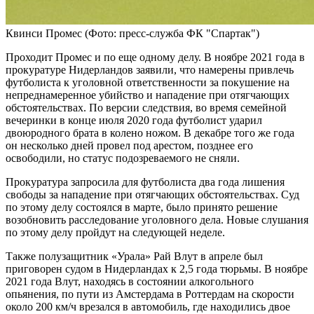
Квинси Промес
(Фото: пресс-служба ФК "Спартак")
Проходит Промес и по еще одному делу. В ноябре 2021 года в
прокуратуре Нидерландов заявили, что намерены привлечь
футболиста к уголовной ответственности за покушение на
непреднамеренное убийство и нападение при отягчающих
обстоятельствах. По версии следствия, во время семейной
вечеринки в конце июля 2020 года футболист ударил
двоюродного брата в колено ножом. В декабре того же года
он несколько дней провел под арестом, позднее его
освободили, но статус подозреваемого не сняли.
Прокуратура запросила для футболиста два года лишения
свободы за нападение при отягчающих обстоятельствах. Суд
по этому делу состоялся в марте, было принято решение
возобновить расследование уголовного дела. Новые слушания
по этому делу пройдут на следующей неделе.
Также полузащитник «Урала» Рай Влут в апреле был
приговорен судом в Нидерландах к 2,5 года тюрьмы. В ноябре
2021 года Влут, находясь в состоянии алкогольного
опьянения, по пути из Амстердама в Роттердам на скорости
около 200 км/ч врезался в автомобиль, где находились двое