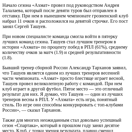
Начало сезона «Ахмат» провел под руководством Андрея
Талалаева, который после девяти туров был отправлен в
отставку. При нем в нынешнем чемпионате грозненский клуб
набрал 11 очков и расположился на девятой строчке. Его пост
занял Сергей Ташуев.
При новом специалисте команда смогла войти в пятерку
лучших команд сезона. Ташуев стал лучшим тренером в
истории «Ахмата» по проценту побед в РПЛ (61%), среднему
количеству очков за матч (1.9) и средней результативности
(1.8).
Бывший тренер сборной России Александр Тарханов заявил,
что Ташуев является одним из лучших тренеров весенней
части чемпионата. «Ахмат» просто блестяще играет весной,
Ташуев провел великолепную работу с командой. При нем
клуб играет в другой футбол. Пятое место — это отличный
результат для них. Я думаю, что Ташуев — один из лучших
тренеров весны в РПЛ. У «Ахмата» есть игра, понятный
стиль. По игре они способны конкурировать с топ-клубами
России», — сказал Тарханов.
Также для многих неожиданным стал довольно успешный
сезон «Спартака», который в прошлом году занял десятое
место. Клуб, с точки зрения результата, плавно сменил