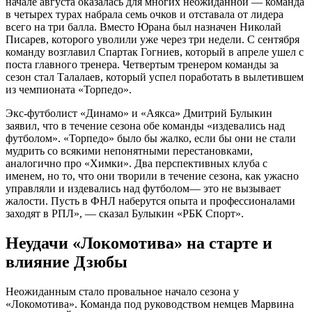
начале августа оказалась для многих неожиданной — команда
в четырех турах набрала семь очков и отставала от лидера
всего на три балла. Вместо Юрана был назначен Николай
Писарев, которого уволили уже через три недели. С сентября
команду возглавил Спартак Гогниев, который в апреле ушел с
поста главного тренера. Четвертым тренером команды за
сезон стал Талалаев, который успел поработать в вылетившем
из чемпионата «Торпедо».
Экс-футболист «Динамо» и «Аякса» Дмитрий Булыкин
заявил, что в течение сезона обе команды «издевались над
футболом». «Торпедо» было бы жалко, если бы они не стали
мудрить со всякими непонятными перестановками,
аналогично про «Химки». Два перспективных клуба с
именем, но то, что они творили в течение сезона, как ужасно
управляли и издевались над футболом— это не вызывает
жалости. Пусть в ФНЛ наберутся опыта и профессионалами
заходят в РПЛ», — сказал Булыкин «РБК Спорт».
Неудачи «Локомотива» на старте и
влияние Дзюбы
Неожиданным стало провальное начало сезона у
«Локомотива». Команда под руководством немцев Марвина