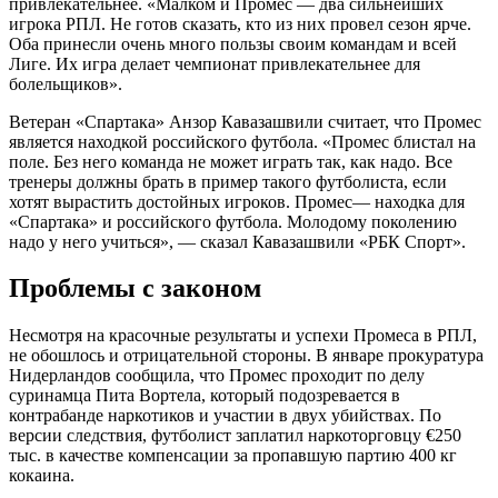
привлекательнее. «Малком и Промес — два сильнейших
игрока РПЛ. Не готов сказать, кто из них провел сезон ярче.
Оба принесли очень много пользы своим командам и всей
Лиге. Их игра делает чемпионат привлекательнее для
болельщиков».
Ветеран «Спартака» Анзор Кавазашвили считает, что Промес
является находкой российского футбола. «Промес блистал на
поле. Без него команда не может играть так, как надо. Все
тренеры должны брать в пример такого футболиста, если
хотят вырастить достойных игроков. Промес— находка для
«Спартака» и российского футбола. Молодому поколению
надо у него учиться», — сказал Кавазашвили «РБК Спорт».
Проблемы с законом
Несмотря на красочные результаты и успехи Промеса в РПЛ,
не обошлось и отрицательной стороны. В январе прокуратура
Нидерландов сообщила, что Промес проходит по делу
суринамца Пита Вортела, который подозревается в
контрабанде наркотиков и участии в двух убийствах. По
версии следствия, футболист заплатил наркоторговцу €250
тыс. в качестве компенсации за пропавшую партию 400 кг
кокаина.