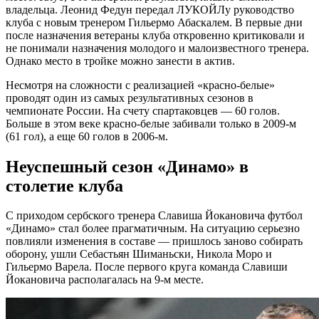
владельца. Леонид Федун передал ЛУКОЙЛу руководство
клуба с новым тренером Гильермо Абаскалем. В первые дни
после назначения ветераны клуба откровенно критиковали и
не понимали назначения молодого и малоизвестного тренера.
Однако место в тройке можно занести в актив.
Несмотря на сложности с реализацией «красно-белые»
проводят один из самых результативных сезонов в
чемпионате России. На счету спартаковцев — 60 голов.
Больше в этом веке красно-белые забивали только в 2009-м
(61 гол), а еще 60 голов в 2006-м.
Неуспешный сезон «Динамо» в
столетие клуба
С приходом сербского тренера Славиша Йокановича футбол
«Динамо» стал более прагматичным. На ситуацию серьезно
повлияли изменения в составе — пришлось заново собирать
оборону, ушли Себастьян Шиманьски, Никола Моро и
Гильермо Варела. После первого круга команда Славиши
Йокановича располагалась на 9-м месте.