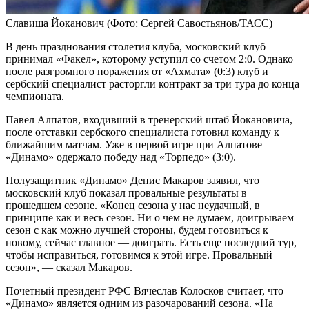
Славиша Йоканович
(Фото: Сергей Савостьянов/ТАСС)
В день празднования столетия клуба, московский клуб
принимал «Факел», которому уступил со счетом 2:0. Однако
после разгромного поражения от «Ахмата» (0:3) клуб и
сербский специалист расторгли контракт за три тура до конца
чемпионата.
Павел Алпатов, входивший в тренерский штаб Йокановича,
после отставки сербского специалиста готовил команду к
ближайшим матчам. Уже в первой игре при Алпатове
«Динамо» одержало победу над «Торпедо» (3:0).
Полузащитник «Динамо» Денис Макаров заявил, что
московский клуб показал провальные результаты в
прошедшем сезоне. «Конец сезона у нас неудачный, в
принципе как и весь сезон. Ни о чем не думаем, доигрываем
сезон с как можно лучшей стороны, будем готовиться к
новому, сейчас главное — доиграть. Есть еще последний тур,
чтобы исправиться, готовимся к этой игре. Провальный
сезон», — сказал Макаров.
Почетный президент РФС Вячеслав Колосков считает, что
«Динамо» является одним из разочарований сезона. «На