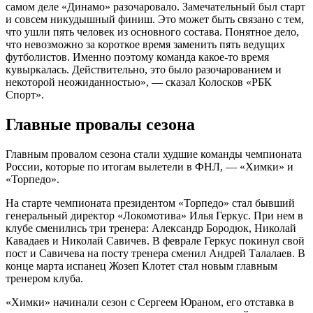
самом деле «Динамо» разочаровало. Замечательный был старт
и совсем никудышный финиш. Это может быть связано с тем,
что ушли пять человек из основного состава. Понятное дело,
что невозможно за короткое время заменить пять ведущих
футболистов. Именно поэтому команда какое-то время
кувыркалась. Действительно, это было разочарованием и
некоторой неожиданностью», — сказал Колосков «РБК
Спорт».
Главные провалы сезона
Главным провалом сезона стали худшие команды чемпионата
России, которые по итогам вылетели в ФНЛ, — «Химки» и
«Торпедо».
На старте чемпионата президентом «Торпедо» стал бывший
генеральный директор «Локомотива» Илья Геркус. При нем в
клубе сменились три тренера: Александр Бородюк, Николай
Кавадаев и Николай Савичев. В феврале Геркус покинул свой
пост и Савичева на посту тренера сменил Андрей Талалаев. В
конце марта испанец Жозеп Клотет стал новым главным
тренером клуба.
«Химки» начинали сезон с Сергеем Юраном, его отставка в