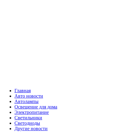
Skip
Все о
to
content
светотехнике
Primary
Все о светотехнике
Menu
Главная
Авто новости
Автолампы
Освещение для дома
Электропитание
Светильники
Светодиоды
Другие новости