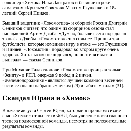
голкипер «Химок» Илья Лантратов и бывшие игроки
самарских «Крыльев Советов» Максим Глушенков и 18-
летний Сергей Пиняев.
Бывший защитник «Локомотива» и сборной России Дмитрий
Сенников считает, что одним из сюрпризов сезона стал
нападающий Артем Дзюба. «Думаю, больше всего порадовал
трансфер Дзюбы. «Локомотив» стал сильнее. Пришли три
футболиста, которые изменили игру в атаке — это Глушенков
и Пиняев. «Локомотив» порадовал во втором круге очень
здорово. Хоть высоко не поднялся, но почти все матчи
выиграл» — сказал Сенников.
При Михаиле Галактионове «Локомотив» проиграл только
«Зениту» в РПЛ, одержав 9 побед и 2 ничьи.
«Железнодорожники» являются лучшей командой весенней
части сезона по набранным очкам (29) и забитым голам (31).
Скандал Юрана и «Химок»
В начале августа Сергей Юран, который в прошлом сезоне
спас «Химки» от вылета в ФНЛ, был уволен с поста главного
тренера подмосковной команды, несмотря на положительные
результаты команды.