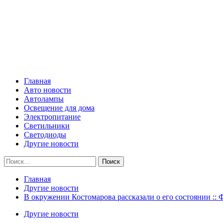
Skip
Все о светотехнике
to
content
Primary
Все о светотехнике
Menu
Главная
Авто новости
Автолампы
Освещение для дома
Электропитание
Светильники
Светодиоды
Другие новости
Найти:
Главная
Другие новости
В окружении Костомарова рассказали о его состоянии :: 
Другие новости