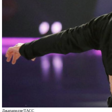
Джапаридзе/ТАСС