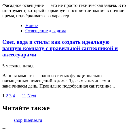
Фасадное освещение — это не просто техническая задача. Это
инструмент, который формирует восприятие здания в ночное
время, подчёркивает его характер...
Новое
Освещение для дома
Свет, вода и стиль: как создать идеальную
ванную комнату с правильной сантехникой и
аксессуарами
5 месяцев назад
Ванная комната — одно из самых функционально
насыщенных помещений в доме. Здесь мы начинаем и
заканчиваем день. Правильно подобранная сантехника...
Пагинация
1
2
3
4
…
11
Next
записей
Читайте также
shop-hisense.ru