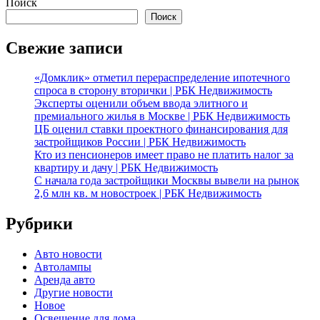
Поиск
Поиск
Свежие записи
«Домклик» отметил перераспределение ипотечного
спроса в сторону вторички | РБК Недвижимость
Эксперты оценили объем ввода элитного и
премиального жилья в Москве | РБК Недвижимость
ЦБ оценил ставки проектного финансирования для
застройщиков России | РБК Недвижимость
Кто из пенсионеров имеет право не платить налог за
квартиру и дачу | РБК Недвижимость
С начала года застройщики Москвы вывели на рынок
2,6 млн кв. м новостроек | РБК Недвижимость
Рубрики
Авто новости
Автолампы
Аренда авто
Другие новости
Новое
Освещение для дома