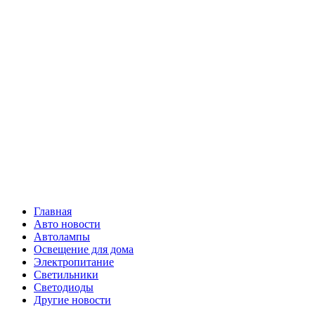
Skip
Все о
to
content
светотехнике
Primary
Все о светотехнике
Menu
Главная
Авто новости
Автолампы
Освещение для дома
Электропитание
Светильники
Светодиоды
Другие новости