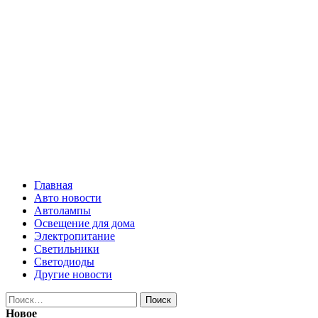
Skip
Все о
to
content
светотехнике
Primary
Все о светотехнике
Menu
Главная
Авто новости
Автолампы
Освещение для дома
Электропитание
Светильники
Светодиоды
Другие новости
Найти:
Новое