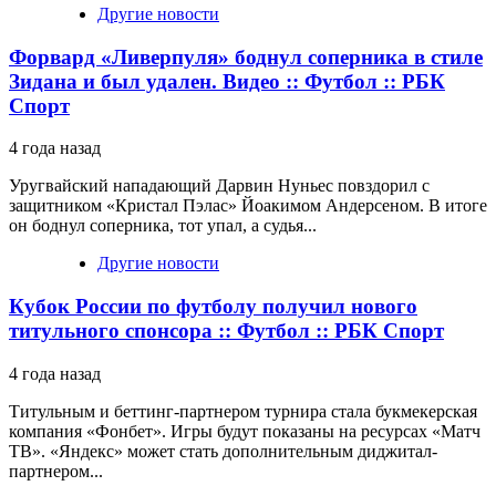
Другие новости
Форвард «Ливерпуля» боднул соперника в стиле
Зидана и был удален. Видео :: Футбол :: РБК
Спорт
4 года назад
Уругвайский нападающий Дарвин Нуньес повздорил с
защитником «Кристал Пэлас» Йоакимом Андерсеном. В итоге
он боднул соперника, тот упал, а судья...
Другие новости
Кубок России по футболу получил нового
титульного спонсора :: Футбол :: РБК Спорт
4 года назад
Титульным и беттинг-партнером турнира стала букмекерская
компания «Фонбет». Игры будут показаны на ресурсах «Матч
ТВ». «Яндекс» может стать дополнительным диджитал-
партнером...