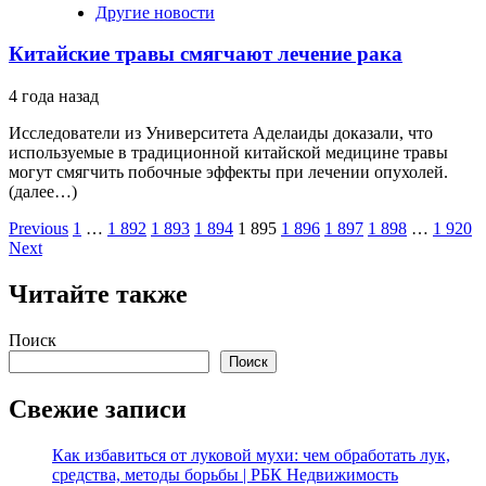
Другие новости
Китайские травы смягчают лечение рака
4 года назад
Исследователи из Университета Аделаиды доказали, что
используемые в традиционной китайской медицине травы
могут смягчить побочные эффекты при лечении опухолей.
(далее…)
Пагинация
Previous
1
…
1 892
1 893
1 894
1 895
1 896
1 897
1 898
…
1 920
Next
записей
Читайте также
Поиск
Поиск
Свежие записи
Как избавиться от луковой мухи: чем обработать лук,
средства, методы борьбы | РБК Недвижимость