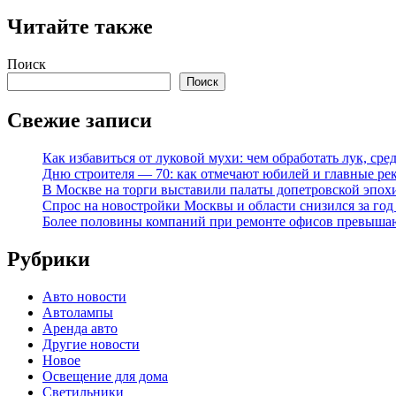
Читайте также
Поиск
Поиск
Свежие записи
Как избавиться от луковой мухи: чем обработать лук, ср
Дню строителя — 70: как отмечают юбилей и главные ре
В Москве на торги выставили палаты допетровской эпох
Спрос на новостройки Москвы и области снизился за го
Более половины компаний при ремонте офисов превыша
Рубрики
Авто новости
Автолампы
Аренда авто
Другие новости
Новое
Освещение для дома
Светильники