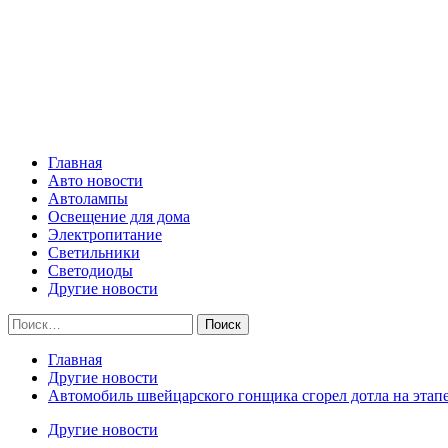
Skip
Все о светотехнике
to
content
Primary
Все о светотехнике
Menu
Главная
Авто новости
Автолампы
Освещение для дома
Электропитание
Светильники
Светодиоды
Другие новости
Найти:
Главная
Другие новости
Автомобиль швейцарского гонщика сгорел дотла на этапе
Другие новости