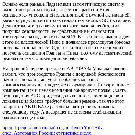
Однако если раньше Лады имели автоматическую систему
вызова экстренных служб, то сейчас Гранты и Нивы
оснащаются упрощенной электроникой с ручной активацией:
вызов осуществляется только нажатием кнопки SOS в салоне.
Дело в том, что для автоматического вызова необходима
подушка безопасности: ее срабатывание и становится
триггером для подачи сигнала SOS. В частности, именно для
этого на классической Ниве и появилась пресловутая боковая
подушка безопасности. Однако эйрбэги пока не вернулись в
перечень оснащения Гранты и Нивы, поэтому автоматический
режим системы оповещения не работает.
На прошлой неделе президент АВТОВАЗа Максим Соколов
заявил, что производство Гранты с подушкой безопасности
начнется до конца августа: необходимый запас
комплектующих на заводе уже сформирован. Информацию о
комплектациях и ценах компания обнародует позже. Ждать
возвращения АБС придется дольше: поиск поставщиков и
локализация блоков требуют больше времени, так что этот
вопрос на АВТОВАЗе рассчитывают решить только к
следующему году. А возвращение системы стабилизации
ожидается еще позже.
Продолжить
пред.
Представлен новый седан Toyota Yaris Ativ
след.
Авторынок России: статистика июля