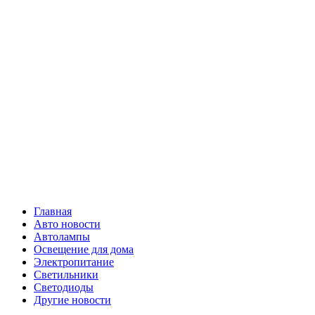
Skip
Все о
to
content
светотехнике
Primary
Все о светотехнике
Menu
Главная
Авто новости
Автолампы
Освещение для дома
Электропитание
Светильники
Светодиоды
Другие новости