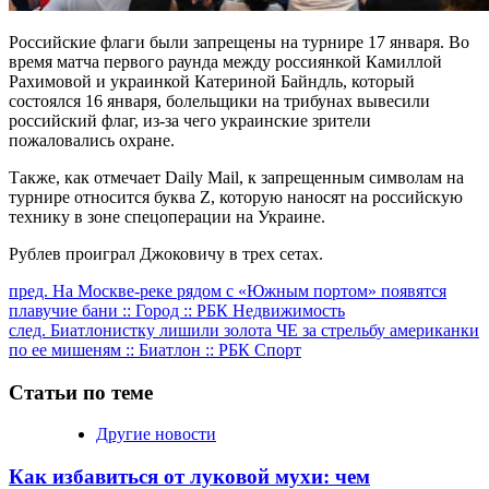
Российские флаги были запрещены на турнире 17 января. Во
время матча первого раунда между россиянкой Камиллой
Рахимовой и украинкой Катериной Байндль, который
состоялся 16 января, болельщики на трибунах вывесили
российский флаг, из-за чего украинские зрители
пожаловались охране.
Также, как отмечает Daily Mail, к запрещенным символам на
турнире относится буква Z, которую наносят на российскую
технику в зоне спецоперации на Украине.
Рублев проиграл Джоковичу в трех сетах.
Продолжить
пред.
На Москве-реке рядом с «Южным портом» появятся
плавучие бани :: Город :: РБК Недвижимость
чтение
след.
Биатлонистку лишили золота ЧЕ за стрельбу американки
по ее мишеням :: Биатлон :: РБК Спорт
Статьи по теме
Другие новости
Как избавиться от луковой мухи: чем