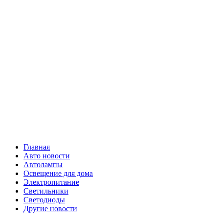
Skip
Все о
to
content
светотехнике
Primary
Все о светотехнике
Menu
Главная
Авто новости
Автолампы
Освещение для дома
Электропитание
Светильники
Светодиоды
Другие новости