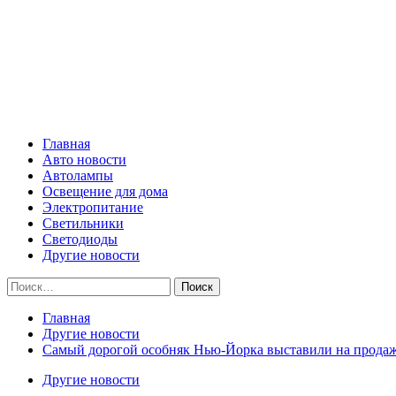
Skip
Все о светотехнике
to
content
Primary
Все о светотехнике
Menu
Главная
Авто новости
Автолампы
Освещение для дома
Электропитание
Светильники
Светодиоды
Другие новости
Найти:
Главная
Другие новости
Cамый дорогой особняк Нью-Йорка выставили на продажу
Другие новости