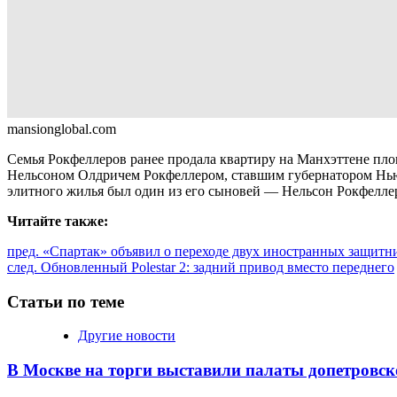
mansionglobal.com
Семья Рокфеллеров ранее продала квартиру на Манхэттене площ
Нельсоном Олдричем Рокфеллером, ставшим губернатором Нью-Й
элитного жилья был один из его сыновей — Нельсон Рокфелле
Читайте также:
Продолжить
пред.
«Спартак» объявил о переходе двух иностранных защитник
след.
Обновленный Polestar 2: задний привод вместо переднего
чтение
Статьи по теме
Другие новости
В Москве на торги выставили палаты допетровск