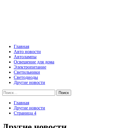
Skip
Все о светотехнике
to
content
Primary
Все о светотехнике
Menu
Главная
Авто новости
Автолампы
Освещение для дома
Электропитание
Светильники
Светодиоды
Другие новости
Найти:
Главная
Другие новости
Страница 4
Другие новости