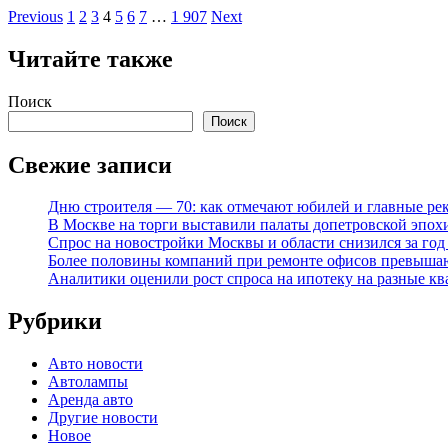
Пагинация
Previous
1
2
3
4
5
6
7
…
1 907
Next
записей
Читайте также
Поиск
Поиск
Свежие записи
Дню строителя — 70: как отмечают юбилей и главные ре
В Москве на торги выставили палаты допетровской эпох
Спрос на новостройки Москвы и области снизился за го
Более половины компаний при ремонте офисов превыша
Аналитики оценили рост спроса на ипотеку на разные к
Рубрики
Авто новости
Автолампы
Аренда авто
Другие новости
Новое