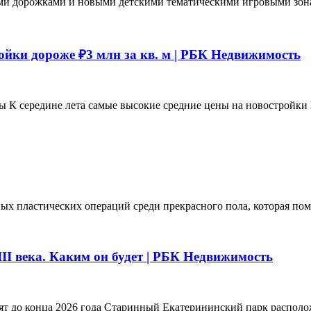
и дорожками и новыми детскими тематическими игровыми зонами
ойки дороже ₽3 млн за кв. м | РБК Недвижимость
ы К середине лета самые высокие средние цены на новостройки
ых пластических операций среди прекрасного пола, которая пом
II века. Каким он будет | РБК Недвижимость
т до конца 2026 года Старинный Екатерининский парк располож