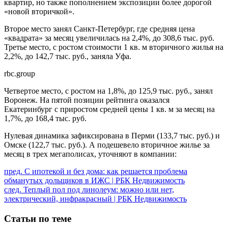
квартир, но также пополнением экспозиции более дорогой
«новой вторичкой».
Второе место занял Санкт-Петербург, где средняя цена
«квадрата» за месяц увеличилась на 2,4%, до 308,6 тыс. руб.
Третье место, с ростом стоимости 1 кв. м вторичного жилья на
2,2%, до 142,7 тыс. руб., заняла Уфа.
rbc.group
Четвертое место, с ростом на 1,8%, до 125,9 тыс. руб., занял
Воронеж. На пятой позиции рейтинга оказался
Екатеринбург с приростом средней цены 1 кв. м за месяц на
1,7%, до 168,4 тыс. руб.
Нулевая динамика зафиксирована в Перми (133,7 тыс. руб.) и
Омске (122,7 тыс. руб.). А подешевело вторичное жилье за
месяц в трех мегаполисах, уточняют в компании:
Продолжить
пред.
С ипотекой и без дома: как решается проблема
обманутых дольщиков в ИЖС | РБК Недвижимость
чтение
след.
Теплый пол под линолеум: можно или нет,
электрический, инфракрасный | РБК Недвижимость
Статьи по теме