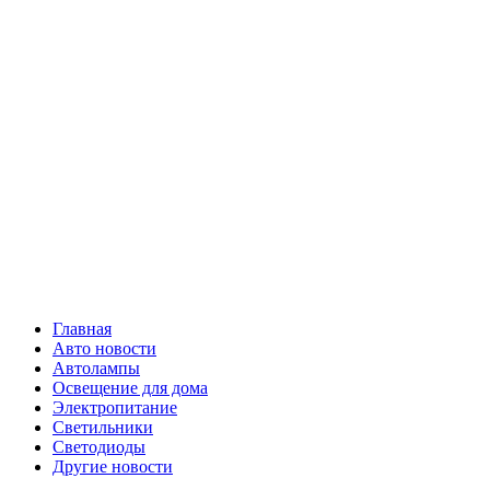
Skip
Все о
to
content
светотехнике
Primary
Все о светотехнике
Menu
Главная
Авто новости
Автолампы
Освещение для дома
Электропитание
Светильники
Светодиоды
Другие новости