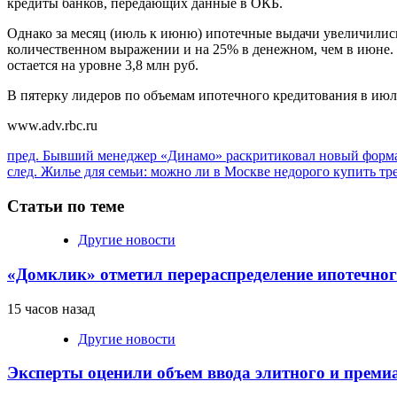
кредиты банков, передающих данные в ОКБ.
Однако за месяц (июль к июню) ипотечные выдачи увеличились.
количественном выражении и на 25% в денежном, чем в июне. 
остается на уровне 3,8 млн руб.
В пятерку лидеров по объемам ипотечного кредитования в июл
www.adv.rbc.ru
Продолжить
пред.
Бывший менеджер «Динамо» раскритиковал новый формат 
след.
Жилье для семьи: можно ли в Москве недорого купить тр
чтение
Статьи по теме
Другие новости
«Домклик» отметил перераспределение ипотечног
15 часов назад
Другие новости
Эксперты оценили объем ввода элитного и преми