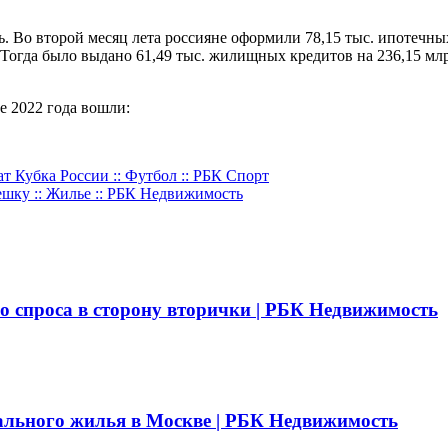
 Во второй месяц лета россияне оформили 78,15 тыс. ипотечных
Тогда было выдано 61,49 тыс. жилищных кредитов на 236,15 млр
е 2022 года вошли:
Кубка России :: Футбол :: РБК Спорт
ешку :: Жилье :: РБК Недвижимость
о спроса в сторону вторички | РБК Недвижимость
ального жилья в Москве | РБК Недвижимость