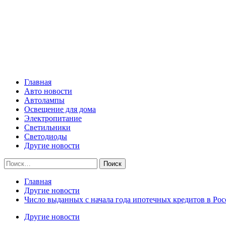
Skip
Все о светотехнике
to
content
Primary
Все о светотехнике
Menu
Главная
Авто новости
Автолампы
Освещение для дома
Электропитание
Светильники
Светодиоды
Другие новости
Найти:
Главная
Другие новости
Число выданных с начала года ипотечных кредитов в Рос
Другие новости