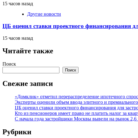
15 часов назад
Другие новости
ЦБ оценил ставки проектного финансирования д
15 часов назад
Читайте также
Поиск
Поиск
Свежие записи
«Домклик» отметил перераспределение ипотечного спрос
Эксперты оценили объем ввода элитного и премиального
ЦБ оценил ставки проектного финансирования для заст
Кто из пенсионеров имеет право не платить налог за ква
С начала года застройщики Москвы вывели на рынок 2,6 
Рубрики