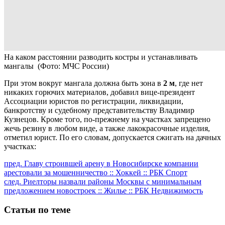
На каком расстоянии разводить костры и устанавливать
мангалы
(Фото: МЧС России)
При этом вокруг мангала должна быть зона в
2 м
, где нет
никаких горючих материалов, добавил вице-президент
Ассоциации юристов по регистрации, ликвидации,
банкротству и судебному представительству Владимир
Кузнецов. Кроме того, по-прежнему на участках запрещено
жечь резину в любом виде, а также лакокрасочные изделия,
отметил юрист. По его словам, допускается сжигать на дачных
участках:
Продолжить
пред.
Главу строившей арену в Новосибирске компании
арестовали за мошенничество :: Хоккей :: РБК Спорт
чтение
след.
Риелторы назвали районы Москвы с минимальным
предложением новостроек :: Жилье :: РБК Недвижимость
Статьи по теме