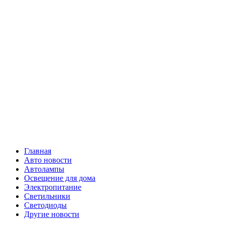
Skip
Все о
to
content
светотехнике
Primary
Все о светотехнике
Menu
Главная
Авто новости
Автолампы
Освещение для дома
Электропитание
Светильники
Светодиоды
Другие новости