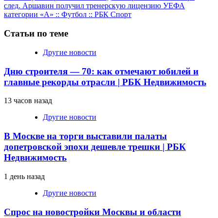
чтение
след.
Аршавин получил тренерскую лицензию УЕФА
категории «А» :: Футбол :: РБК Спорт
Статьи по теме
Другие новости
Дню строителя — 70: как отмечают юбилей и
главные рекорды отрасли | РБК Недвижимость
13 часов назад
Другие новости
В Москве на торги выставили палаты
допетровской эпохи дешевле трешки | РБК
Недвижимость
1 день назад
Другие новости
Спрос на новостройки Москвы и области