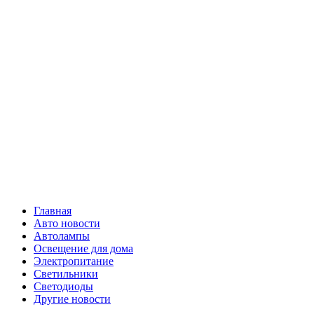
Skip
Все о
to
content
светотехнике
Primary
Все о светотехнике
Menu
Главная
Авто новости
Автолампы
Освещение для дома
Электропитание
Светильники
Светодиоды
Другие новости