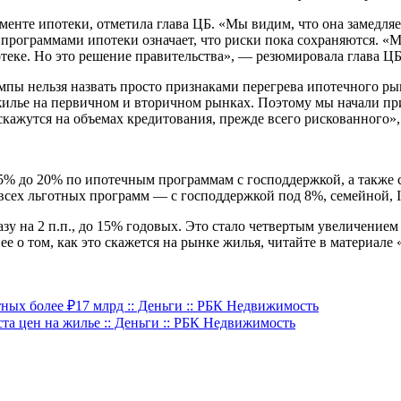
енте ипотеки, отметила глава ЦБ. «Мы видим, что она замедля
программами ипотеки означает, что риски пока сохраняются. «
теке. Но это решение правительства», — резюмировала глава ЦБ
емпы нельзя назвать просто признаками перегрева ипотечного рын
илье на первичном и вторичном рынках. Поэтому мы начали при
скажутся на объемах кредитования, прежде всего рискованного»
15% до 20% по ипотечным программам с господдержкой, а также с
сех льготных программ — с господдержкой под 8%, семейной, IT
азу на 2 п.п., до 15% годовых. Это стало четвертым увеличение
е о том, как это скажется на рынке жилья, читайте в материал
ых более ₽17 млрд :: Деньги :: РБК Недвижимость
та цен на жилье :: Деньги :: РБК Недвижимость