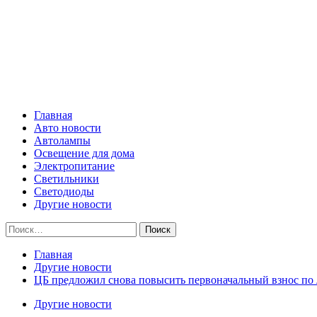
Skip
Все о светотехнике
to
content
Primary
Все о светотехнике
Menu
Главная
Авто новости
Автолампы
Освещение для дома
Электропитание
Светильники
Светодиоды
Другие новости
Найти:
Главная
Другие новости
ЦБ предложил снова повысить первоначальный взнос по л
Другие новости