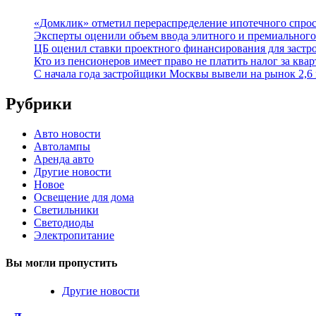
«Домклик» отметил перераспределение ипотечного спрос
Эксперты оценили объем ввода элитного и премиального
ЦБ оценил ставки проектного финансирования для заст
Кто из пенсионеров имеет право не платить налог за ква
С начала года застройщики Москвы вывели на рынок 2,6 
Рубрики
Авто новости
Автолампы
Аренда авто
Другие новости
Новое
Освещение для дома
Светильники
Светодиоды
Электропитание
Вы могли пропустить
Другие новости