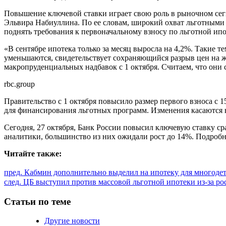
Повышение ключевой ставки играет свою роль в рыночном сегм
Эльвира Набиуллина. По ее словам, широкий охват льготными 
поднять требования к первоначальному взносу по льготной ипо
«В сентябре ипотека только за месяц выросла на 4,2%. Такие т
уменьшаются, свидетельствует сохраняющийся разрыв цен на ж
макропруденциальных надбавок с 1 октября. Считаем, что они 
rbc.group
Правительство с 1 октября повысило размер первого взноса с 
для финансирования льготных программ. Изменения касаются в
Сегодня, 27 октября, Банк России повысил ключевую ставку ср
аналитики, большинство из них ожидали рост до 14%. Подробне
Читайте также:
Продолжить
пред.
Кабмин дополнительно выделил на ипотеку для многодетн
след.
ЦБ выступил против массовой льготной ипотеки из-за рос
чтение
Статьи по теме
Другие новости