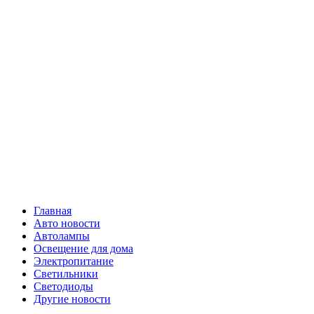
Skip
Все о
to
content
светотехнике
Primary
Все о светотехнике
Menu
Главная
Авто новости
Автолампы
Освещение для дома
Электропитание
Светильники
Светодиоды
Другие новости