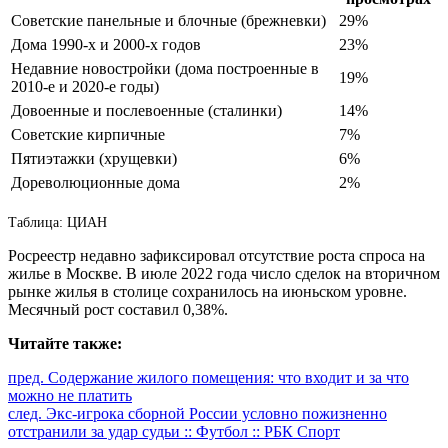
Советские панельные и блочные (брежневки)
29%
Дома 1990-х и 2000-х годов
23%
Недавние новостройки (дома построенные в
19%
2010-е и 2020-е годы)
Довоенные и послевоенные (сталинки)
14%
Советские кирпичные
7%
Пятиэтажки (хрущевки)
6%
Дореволюционные дома
2%
Таблица: ЦИАН
Росреестр недавно зафиксировал отсутствие роста спроса на
жилье в Москве. В июле 2022 года число сделок на вторичном
рынке жилья в столице сохранилось на июньском уровне.
Месячный рост составил 0,38%.
Читайте также:
Продолжить
пред.
Содержание жилого помещения: что входит и за что
можно не платить
чтение
след.
Экс-игрока сборной России условно пожизненно
отстранили за удар судьи :: Футбол :: РБК Спорт