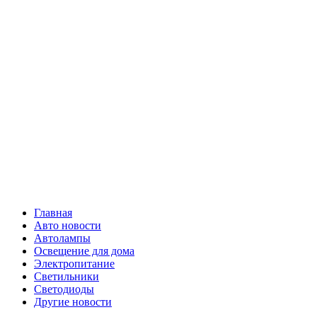
Skip
Все о
to
content
светотехнике
Primary
Все о светотехнике
Menu
Главная
Авто новости
Автолампы
Освещение для дома
Электропитание
Светильники
Светодиоды
Другие новости