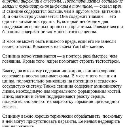
вирусной инфекции в альвеолы. Предотвращается воспаление
легких и коронавирусная инфекция в том числе, —
сказал врач.
В свинине содержится больше, чем в другом мясе, витамина
В, и она быстро усваивается. Она содержит тиамин — это
один из витаминов группы B, который необходим для
поддержания основных процессов организма. Говяжье мясо и
баранина содержат не так много этого вещества.
В мясе не может быть никакого вреда, если его не занесли
извне, отметил Ковальков на своем YouTube-канале.
Свинина легко усваивается — в полтора раза быстрее, чем
говядина. Кроме того, жиры помогают строить тестостерон.
Благодаря высокому содержанию жиров, свинина хорошо
согревает и восстанавливает силы. В мясе много магния и
цинка, положительно влияющих на потенцию и сердечно-
сосудистую систему. Также свинина содержит аминокислоту
лизин, необходимую для нормального формирования костей.
Цинк, магний и селен поддерживают работу сердца,
положительно влияют на выработку гормонов щитовидной
железы.
Свинину важно хорошо термически обрабатывать, поскольку
в ней могут присутствовать паразиты. Ее нельзя недоварить
или недожарить.