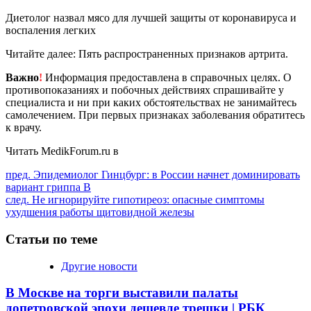
Диетолог назвал мясо для лучшей защиты от коронавируса и
воспаления легких
Читайте далее: Пять распространенных признаков артрита.
Важно
!
Информация предоставлена в справочных целях. О
противопоказаниях и побочных действиях спрашивайте у
специалиста и ни при каких обстоятельствах не занимайтесь
самолечением. При первых признаках заболевания обратитесь
к врачу.
Читать MedikForum.ru в
Продолжить
пред.
Эпидемиолог Гинцбург: в России начнет доминировать
вариант гриппа B
чтение
след.
Не игнорируйте гипотиреоз: опасные симптомы
ухудшения работы щитовидной железы
Статьи по теме
Другие новости
В Москве на торги выставили палаты
допетровской эпохи дешевле трешки | РБК