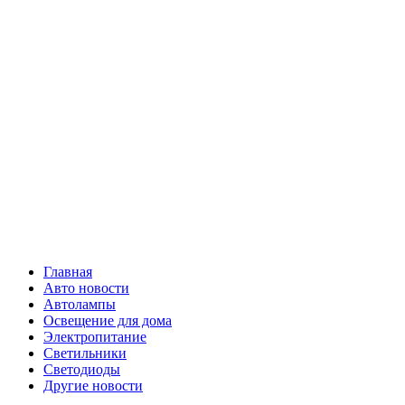
Skip
Все о
to
content
светотехнике
Primary
Все о светотехнике
Menu
Главная
Авто новости
Автолампы
Освещение для дома
Электропитание
Светильники
Светодиоды
Другие новости