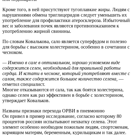
Кроме того, в ней присутствуют тугоплавкие жиры. Людям с
нарушениями обмена триглицеридов следует уменьшить их
употребление для профилактики атеросклероза. Избыточный
вес и заболевания почек являются противопоказанием к
употреблению жирной свинины.
По словам Ковалькова, сало является суперфудом и полезно
для борьбы с высоким холестерином, особенно в сочетании с
чесноком.
— Именно в сале в оптимальном, хорошо усвояемом виде
содержится селен, необходимый для правильной работы
сердца. И кстати в чесноке, который употребляют вместе с
салом, также содержится большое количество селена,
—
отметил специалист.
Многие отказываются от сала, так как боятся холестерина,
однако селен как раз эффективен в борьбе с холестерином,
утверждает Ковальков.
Названы признаки перехода ОРВИ в пневмонию
Он привел в пример исследование, согласно которому 80
процентов россиян испытывают нехватку селена. Этот
элемент особенно необходим пожилым людям, спортсменам,
кормящим матерям, беременным, курильщикам и так далее.