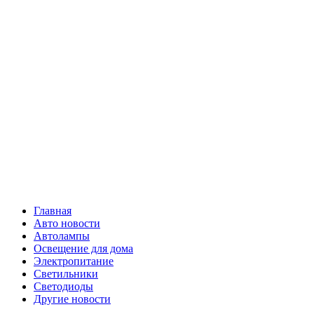
Skip
Все о
to
content
светотехнике
Primary
Все о светотехнике
Menu
Главная
Авто новости
Автолампы
Освещение для дома
Электропитание
Светильники
Светодиоды
Другие новости