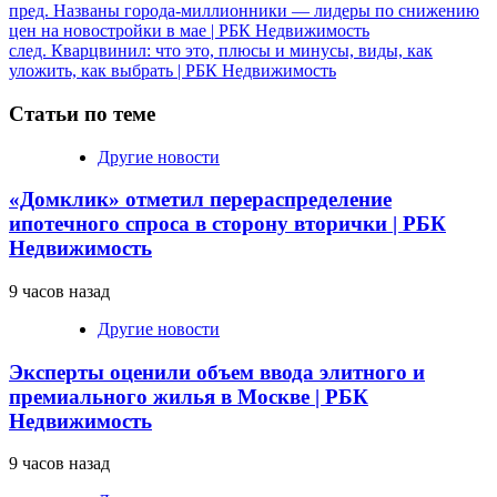
Продолжить
пред.
Названы города-миллионники — лидеры по снижению
цен на новостройки в мае | РБК Недвижимость
чтение
след.
Кварцвинил: что это, плюсы и минусы, виды, как
уложить, как выбрать | РБК Недвижимость
Статьи по теме
Другие новости
«Домклик» отметил перераспределение
ипотечного спроса в сторону вторички | РБК
Недвижимость
9 часов назад
Другие новости
Эксперты оценили объем ввода элитного и
премиального жилья в Москве | РБК
Недвижимость
9 часов назад