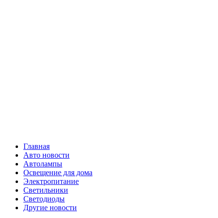
Skip
Все о
to
content
светотехнике
Primary
Все о светотехнике
Menu
Главная
Авто новости
Автолампы
Освещение для дома
Электропитание
Светильники
Светодиоды
Другие новости