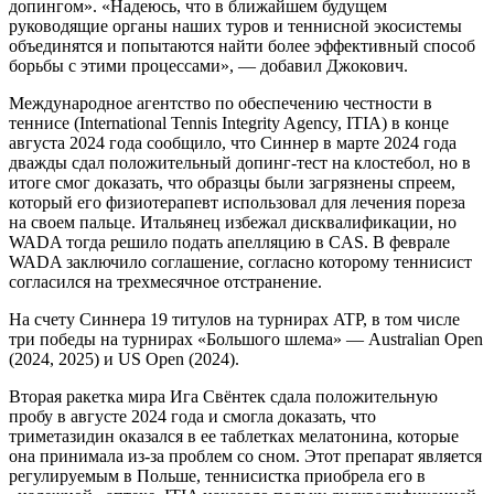
допингом». «Надеюсь, что в ближайшем будущем
руководящие органы наших туров и теннисной экосистемы
объединятся и попытаются найти более эффективный способ
борьбы с этими процессами», — добавил Джокович.
Международное агентство по обеспечению честности в
теннисе (International Tennis Integrity Agency, ITIA) в конце
августа 2024 года сообщило, что Синнер в марте 2024 года
дважды сдал положительный допинг-тест на клостебол, но в
итоге смог доказать, что образцы были загрязнены спреем,
который его физиотерапевт использовал для лечения пореза
на своем пальце. Итальянец избежал дисквалификации, но
WADA тогда решило подать апелляцию в CAS. В феврале
WADA заключило соглашение, согласно которому теннисист
согласился на трехмесячное отстранение.
На счету Синнера 19 титулов на турнирах ATP, в том числе
три победы на турнирах «Большого шлема» — Australian Open
(2024, 2025) и US Open (2024).
Вторая ракетка мира Ига Свёнтек сдала положительную
пробу в августе 2024 года и смогла доказать, что
триметазидин оказался в ее таблетках мелатонина, которые
она принимала из-за проблем со сном. Этот препарат является
регулируемым в Польше, теннисистка приобрела его в