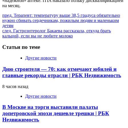
«надежной» аптеке. ITIA наказало польку дисквалификацией
на месяц.
Продолжить
пред.
Терапевт: температуру выше 38,5 градуса обязательно
нужно сбивать сердечникам, пожилым людям и маленьким
чтение
детям
след.
Гастроэнтеролог Бакаева рассказала, откуда брать
кальций, если вы не любите молоко
Статьи по теме
Другие новости
Дню строителя — 70: как отмечают юбилей и
главные рекорды отрасли | РБК Недвижимость
8 часов назад
Другие новости
В Москве на торги выставили палаты
допетровской эпохи дешевле трешки | РБК
Недвижимость