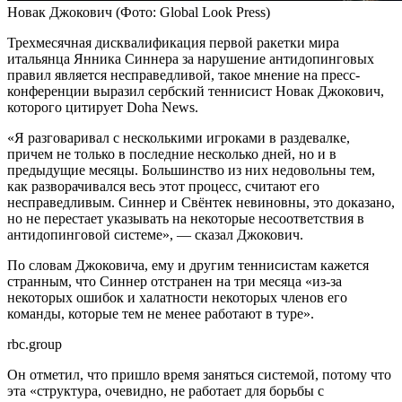
Новак Джокович
(Фото: Global Look Press)
Трехмесячная дисквалификация первой ракетки мира
итальянца Янника Синнера за нарушение антидопинговых
правил является несправедливой, такое мнение на пресс-
конференции выразил сербский теннисист Новак Джокович,
которого цитирует Doha News.
«Я разговаривал с несколькими игроками в раздевалке,
причем не только в последние несколько дней, но и в
предыдущие месяцы. Большинство из них недовольны тем,
как разворачивался весь этот процесс, считают его
несправедливым. Синнер и Свёнтек невиновны, это доказано,
но не перестает указывать на некоторые несоответствия в
антидопинговой системе», — сказал Джокович.
По словам Джоковича, ему и другим теннисистам кажется
странным, что Синнер отстранен на три месяца «из-за
некоторых ошибок и халатности некоторых членов его
команды, которые тем не менее работают в туре».
rbc.group
Он отметил, что пришло время заняться системой, потому что
эта «структура, очевидно, не работает для борьбы с