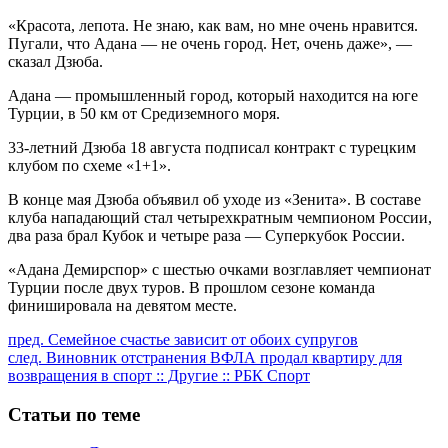
«Красота, лепота. Не знаю, как вам, но мне очень нравится.
Пугали, что Адана — не очень город. Нет, очень даже», —
сказал Дзюба.
Адана — промышленный город, который находится на юге
Турции, в 50 км от Средиземного моря.
33-летний Дзюба 18 августа подписал контракт с турецким
клубом по схеме «1+1».
В конце мая Дзюба объявил об уходе из «Зенита». В составе
клуба нападающий стал четырехкратным чемпионом России,
два раза брал Кубок и четыре раза — Суперкубок России.
«Адана Демирспор» с шестью очками возглавляет чемпионат
Турции после двух туров. В прошлом сезоне команда
финишировала на девятом месте.
Продолжить
пред.
Семейное счастье зависит от обоих супругов
след.
Виновник отстранения ВФЛА продал квартиру для
чтение
возвращения в спорт :: Другие :: РБК Спорт
Статьи по теме