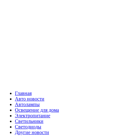
Skip
Все о
to
content
светотехнике
Primary
Все о светотехнике
Menu
Главная
Авто новости
Автолампы
Освещение для дома
Электропитание
Светильники
Светодиоды
Другие новости