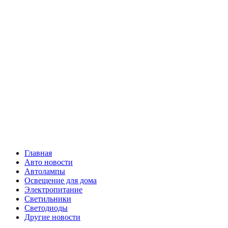
Skip
Все о
to
content
светотехнике
Primary
Все о светотехнике
Menu
Главная
Авто новости
Автолампы
Освещение для дома
Электропитание
Светильники
Светодиоды
Другие новости