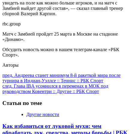
увидеть на поле как можно больше игроков, и на матч с
Замбией выйдет другой состав», — сказал главный тренер
сборной Валерий Карпин.
rbc.group
Матч с Замбией пройдет 25 марта в Москве на стадионе
«Динамо».
Обсудить новость можно в нашем телеграм-канале «РБК
Спорт».
Авторы
Продолжить
пред.
Андреева станет минимум 8-й ракеткой мира после
турнира в Индиан-Уэллсе :: Теннис :: РБК Спорт
чтение
след.
Глава IBA усомнился в переменах в МОК под
руководством Ковентри :: Другие :: РБК Спорт
Статьи по теме
Другие новости
Как избавиться от луковой мухи: чем
обработать лук, средства, методы борьбы | РБК