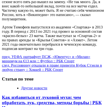
сезоне всего пять раз вышел на замену. «Не так много. Да, я
внес какой‑то небольшой вклад, почти на все матчи ездил.
Частичку какую‑то, может быть. Я не считаю себя чемпионом
России, хоть в «Википедии» это написано», — сказал
полузащитник.
Артем Тимофеев выпустился из академии «Спартака» в 2013
году. В период с 2013 по 2021 год провел за основной состав
«красно-белых» 23 матча. Также выступал за «Спартак-2» и
на правах аренды за «Крылья Советов» и «Ахмат». Летом
2021 года окончательно перебрался в чеченскую команду,
подписав контракт на три года.
Продолжить
пред.
УЕФА оштрафует ПСЖ, «Ювентус» и «Милан»
минимум на €13 млн :: Футбол :: РБК Спорт
чтение
след.
Россиянину отказали в праве привезти Кубок Стэнли в
любую страну :: Хоккей :: РБК Спорт
Статьи по теме
Другие новости
Как избавиться от луковой мухи: чем
обработать лук, средства, методы борьбы | РБК