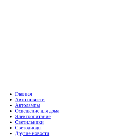
Skip
Все о
to
content
светотехнике
Primary
Все о светотехнике
Menu
Главная
Авто новости
Автолампы
Освещение для дома
Электропитание
Светильники
Светодиоды
Другие новости