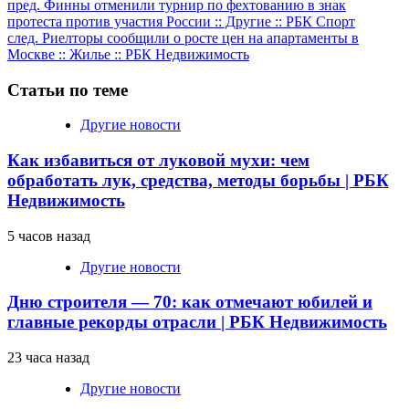
Продолжить
пред.
Финны отменили турнир по фехтованию в знак
протеста против участия России :: Другие :: РБК Спорт
чтение
след.
Риелторы сообщили о росте цен на апартаменты в
Москве :: Жилье :: РБК Недвижимость
Статьи по теме
Другие новости
Как избавиться от луковой мухи: чем
обработать лук, средства, методы борьбы | РБК
Недвижимость
5 часов назад
Другие новости
Дню строителя — 70: как отмечают юбилей и
главные рекорды отрасли | РБК Недвижимость
23 часа назад
Другие новости