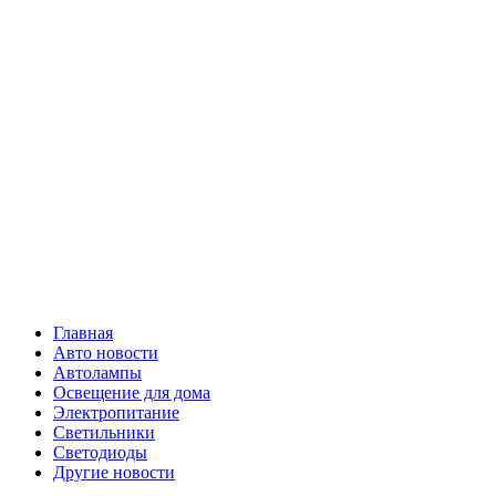
Skip
Все о
to
content
светотехнике
Primary
Все о светотехнике
Menu
Главная
Авто новости
Автолампы
Освещение для дома
Электропитание
Светильники
Светодиоды
Другие новости