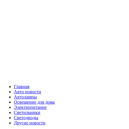
Skip
Все о
to
content
светотехнике
Primary
Все о светотехнике
Menu
Главная
Авто новости
Автолампы
Освещение для дома
Электропитание
Светильники
Светодиоды
Другие новости