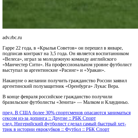
adv.rbc.ru
Гарре 22 года, в «Крылья Советов» он перешел в январе,
подписав контракт на 3,5 года. Он является воспитанником
«Велеса», играл за молодежную команду английского
«Манчестер Сити». На профессиональном уровне футболист
выступал за аргентинские «Расинг» и «Уракан».
Накануне о желании получить гражданство России заявил
аргентинский полузащитник «Оренбурга» Лукас Вера.
В конце февраля российское гражданство получили
бразильские футболисты «Зенита» — Малком и Клаудиньо.
Продолжить
пред.
В США более 30% спортсменов опасаются заниматься
сексом из-за допинга :: Другие :: РБК Спорт
чтение
след.
Нигерийский футболист сделал самый быстрый хет-
трик в истории еврокубков :: Футбол :: РБК Спорт