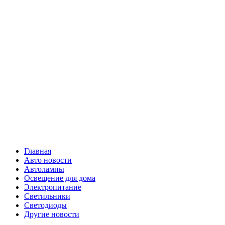
Skip
Все о
to
content
светотехнике
Primary
Все о светотехнике
Menu
Главная
Авто новости
Автолампы
Освещение для дома
Электропитание
Светильники
Светодиоды
Другие новости