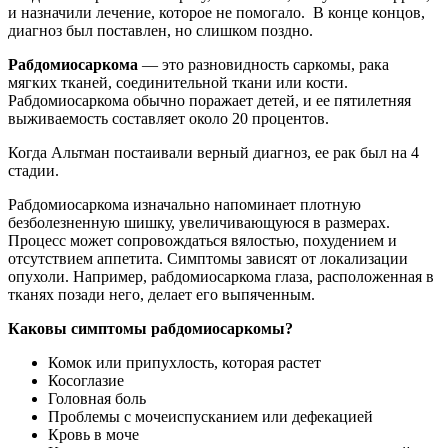
и назначили лечение, которое не помогало. В конце концов,
диагноз был поставлен, но слишком поздно.
Рабдомиосаркома
— это разновидность саркомы, рака
мягких тканей, соединительной ткани или кости.
Рабдомиосаркома обычно поражает детей, и ее пятилетняя
выживаемость составляет около 20 процентов.
Когда Альтман постаивали верный диагноз, ее рак был на 4
стадии.
Рабдомиосаркома изначально напоминает плотную
безболезненную шишку, увеличивающуюся в размерах.
Процесс может сопровождаться вялостью, похудением и
отсутствием аппетита. Симптомы зависят от локализации
опухоли. Например, рабдомиосаркома глаза, расположенная в
тканях позади него, делает его выпяченным.
Каковы симптомы рабдомиосаркомы?
Комок или припухлость, которая растет
Косоглазие
Головная боль
Проблемы с мочеиспусканием или дефекацией
Кровь в моче