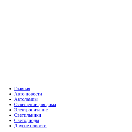
Skip
Все о
to
content
светотехнике
Primary
Все о светотехнике
Menu
Главная
Авто новости
Автолампы
Освещение для дома
Электропитание
Светильники
Светодиоды
Другие новости