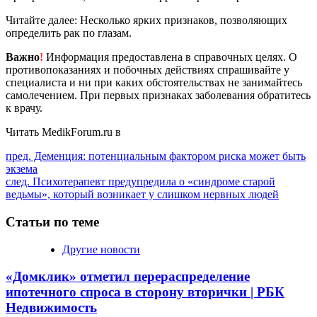
Читайте далее: Несколько ярких признаков, позволяющих
определить рак по глазам.
Важно
!
Информация предоставлена в справочных целях. О
противопоказаниях и побочных действиях спрашивайте у
специалиста и ни при каких обстоятельствах не занимайтесь
самолечением. При первых признаках заболевания обратитесь
к врачу.
Читать MedikForum.ru в
Продолжить
пред.
Деменция: потенциальным фактором риска может быть
экзема
чтение
след.
Психотерапевт предупредила о «синдроме старой
ведьмы», который возникает у слишком нервных людей
Статьи по теме
Другие новости
«Домклик» отметил перераспределение
ипотечного спроса в сторону вторички | РБК
Недвижимость