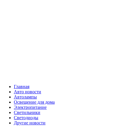
Skip
Все о
to
content
светотехнике
Primary
Все о светотехнике
Menu
Главная
Авто новости
Автолампы
Освещение для дома
Электропитание
Светильники
Светодиоды
Другие новости