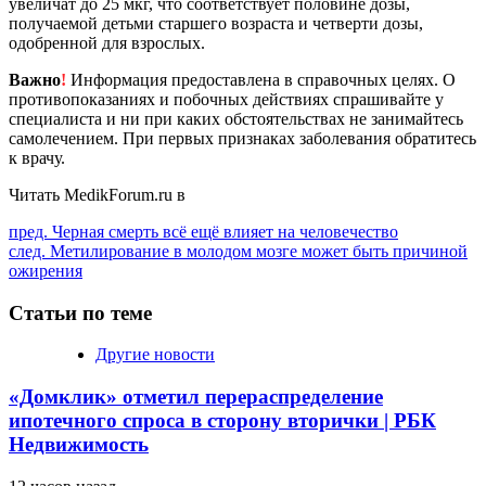
увеличат до 25 мкг, что соответствует половине дозы,
получаемой детьми старшего возраста и четверти дозы,
одобренной для взрослых.
Важно
!
Информация предоставлена в справочных целях. О
противопоказаниях и побочных действиях спрашивайте у
специалиста и ни при каких обстоятельствах не занимайтесь
самолечением. При первых признаках заболевания обратитесь
к врачу.
Читать MedikForum.ru в
Продолжить
пред.
Черная смерть всё ещё влияет на человечество
след.
Метилирование в молодом мозге может быть причиной
чтение
ожирения
Статьи по теме
Другие новости
«Домклик» отметил перераспределение
ипотечного спроса в сторону вторички | РБК
Недвижимость