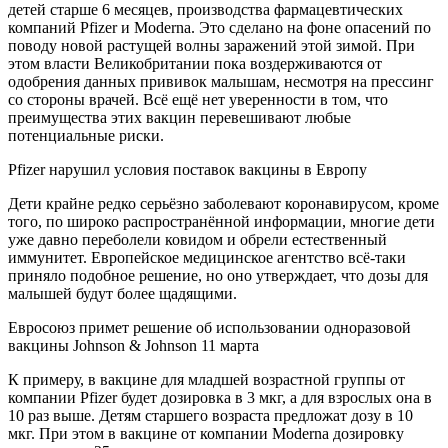
детей старше 6 месяцев, производства фармацевтических
компаний Pfizer и Moderna. Это сделано на фоне опасений по
поводу новой растущей волны заражений этой зимой. При
этом власти Великобритании пока воздерживаются от
одобрения данных прививок малышам, несмотря на прессинг
со стороны врачей. Всё ещё нет уверенности в том, что
преимущества этих вакцин перевешивают любые
потенциальные риски.
Pfizer нарушил условия поставок вакцины в Европу
Дети крайне редко серьёзно заболевают коронавирусом, кроме
того, по широко распространённой информации, многие дети
уже давно переболели ковидом и обрели естественный
иммунитет. Европейское медицинское агентство всё-таки
приняло подобное решение, но оно утверждает, что дозы для
малышей будут более щадящими.
Евросоюз примет решение об использовании одноразовой
вакцины Johnson & Johnson 11 марта
К примеру, в вакцине для младшей возрастной группы от
компании Pfizer будет дозировка в 3 мкг, а для взрослых она в
10 раз выше. Детям старшего возраста предложат дозу в 10
мкг. При этом в вакцине от компании Moderna дозировку