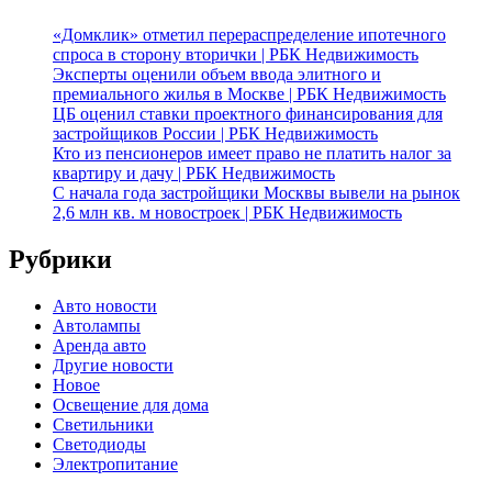
«Домклик» отметил перераспределение ипотечного
спроса в сторону вторички | РБК Недвижимость
Эксперты оценили объем ввода элитного и
премиального жилья в Москве | РБК Недвижимость
ЦБ оценил ставки проектного финансирования для
застройщиков России | РБК Недвижимость
Кто из пенсионеров имеет право не платить налог за
квартиру и дачу | РБК Недвижимость
С начала года застройщики Москвы вывели на рынок
2,6 млн кв. м новостроек | РБК Недвижимость
Рубрики
Авто новости
Автолампы
Аренда авто
Другие новости
Новое
Освещение для дома
Светильники
Светодиоды
Электропитание