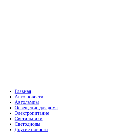
Skip
Все о
to
content
светотехнике
Primary
Все о светотехнике
Menu
Главная
Авто новости
Автолампы
Освещение для дома
Электропитание
Светильники
Светодиоды
Другие новости