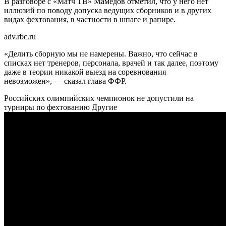
В разговоре с «Матч ТВ» Мамедов отметил, что у него нет
иллюзий по поводу допуска ведущих сборников и в других
видах фехтования, в частности в шпаге и рапире.
adv.rbc.ru
«Делить сборную мы не намерены. Важно, что сейчас в
списках нет тренеров, персонала, врачей и так далее, поэтому
даже в теории никакой выезд на соревнования
невозможен», — сказал глава ФФР.
Российских олимпийских чемпионок не допустили на
турниры по фехтованию
Другие