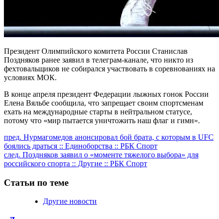
Президент Олимпийского комитета России Станислав
Поздняков ранее заявил в телеграм-канале, что никто из
фехтовальщиков не собирался участвовать в соревнованиях на
условиях МОК.
В конце апреля президент Федерации лыжных гонок России
Елена Вяльбе сообщила, что запрещает своим спортсменам
ехать на международные старты в нейтральном статусе,
потому что «мир пытается уничтожить наш флаг и гимн».
Продолжить
пред.
Нурмагомедов анонсировал бой брата, с которым в UFC
боялись драться :: Единоборства :: РБК Спорт
чтение
след.
Поздняков заявил о «моменте тяжелого выбора» для
российского спорта :: Другие :: РБК Спорт
Статьи по теме
Другие новости