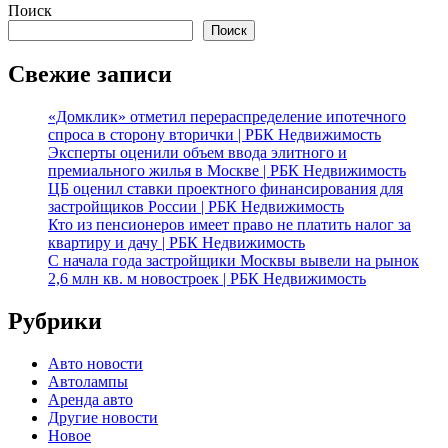
Поиск
Поиск
Свежие записи
«Домклик» отметил перераспределение ипотечного
спроса в сторону вторички | РБК Недвижимость
Эксперты оценили объем ввода элитного и
премиального жилья в Москве | РБК Недвижимость
ЦБ оценил ставки проектного финансирования для
застройщиков России | РБК Недвижимость
Кто из пенсионеров имеет право не платить налог за
квартиру и дачу | РБК Недвижимость
С начала года застройщики Москвы вывели на рынок
2,6 млн кв. м новостроек | РБК Недвижимость
Рубрики
Авто новости
Автолампы
Аренда авто
Другие новости
Новое