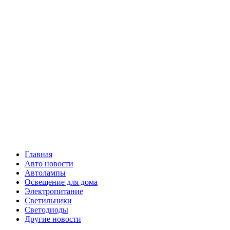
Skip
Все о
to
content
светотехнике
Primary
Все о светотехнике
Menu
Главная
Авто новости
Автолампы
Освещение для дома
Электропитание
Светильники
Светодиоды
Другие новости