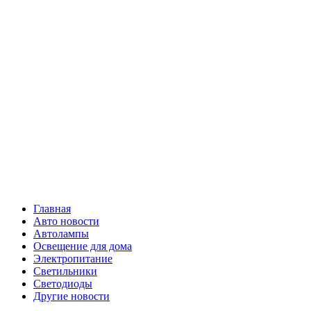
Skip
Все о
to
content
светотехнике
Primary
Все о светотехнике
Menu
Главная
Авто новости
Автолампы
Освещение для дома
Электропитание
Светильники
Светодиоды
Другие новости