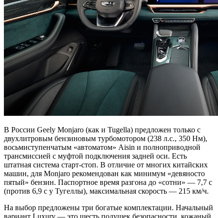
В России Geely Monjaro (как и Tugella) предложен только с
двухлитровым бензиновым турбомотором (238 л.с., 350 Нм),
восьмиступенчатым «автоматом» Aisin и полноприводной
трансмиссией с муфтой подключения задней оси. Есть
штатная система старт-стоп. В отличие от многих китайских
машин, для Monjaro рекомендован как минимум «девяносто
пятый» бензин. Паспортное время разгона до «сотни» — 7,7 с
(против 6,9 с у Тугеллы), максимальная скорость — 215 км/ч.
На выбор предложены три богатые комплектации. Начальный
вариант Luxury — это шесть подушек безопасности, кожаный