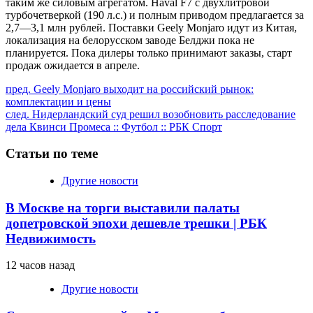
таким же силовым агрегатом. Haval F7 с двухлитровой
турбочетверкой (190 л.с.) и полным приводом предлагается за
2,7—3,1 млн рублей. Поставки Geely Monjaro идут из Китая,
локализация на белорусском заводе Белджи пока не
планируется. Пока дилеры только принимают заказы, старт
продаж ожидается в апреле.
Продолжить
пред.
Geely Monjaro выходит на российский рынок:
комплектации и цены
чтение
след.
Нидерландский суд решил возобновить расследование
дела Квинси Промеса :: Футбол :: РБК Спорт
Статьи по теме
Другие новости
В Москве на торги выставили палаты
допетровской эпохи дешевле трешки | РБК
Недвижимость
12 часов назад
Другие новости