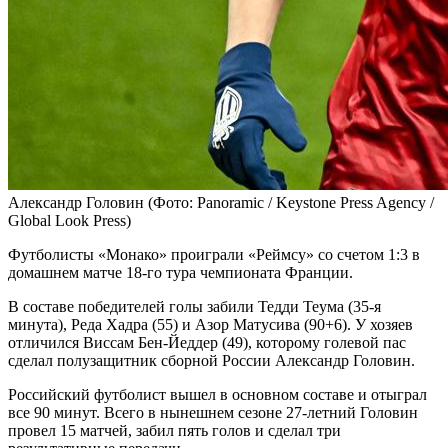
Александр Головин
(Фото: Panoramic / Keystone Press Agency /
Global Look Press)
Футболисты «Монако» проиграли «Реймсу» со счетом 1:3 в
домашнем матче 18-го тура чемпионата Франции.
В составе победителей голы забили Тедди Теума (35-я
минута), Реда Хадра (55) и Азор Матусива (90+6). У хозяев
отличился Виссам Бен-Йеддер (49), которому голевой пас
сделал полузащитник сборной России Александр Головин.
Российский футболист вышел в основном составе и отыграл
все 90 минут. Всего в нынешнем сезоне 27-летний Головин
провел 15 матчей, забил пять голов и сделал три