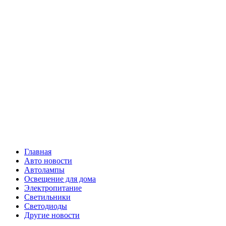
Skip
Все о
to
content
светотехнике
Primary
Все о светотехнике
Menu
Главная
Авто новости
Автолампы
Освещение для дома
Электропитание
Светильники
Светодиоды
Другие новости