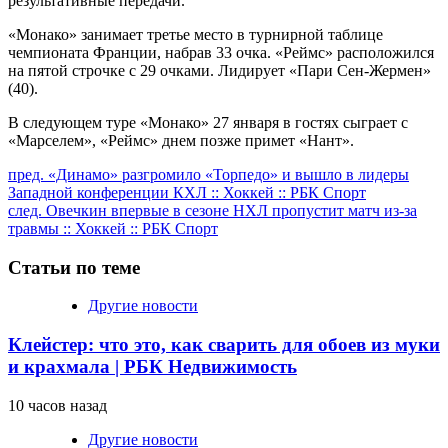
результативные передачи.
«Монако» занимает третье место в турнирной таблице
чемпионата Франции, набрав 33 очка. «Реймс» расположился
на пятой строчке с 29 очками. Лидирует «Пари Сен-Жермен»
(40).
В следующем туре «Монако» 27 января в гостях сыграет с
«Марселем», «Реймс» днем позже примет «Нант».
Продолжить
пред.
«Динамо» разгромило «Торпедо» и вышло в лидеры
Западной конференции КХЛ :: Хоккей :: РБК Спорт
чтение
след.
Овечкин впервые в сезоне НХЛ пропустит матч из-за
травмы :: Хоккей :: РБК Спорт
Статьи по теме
Другие новости
Клейстер: что это, как сварить для обоев из муки
и крахмала | РБК Недвижимость
10 часов назад
Другие новости