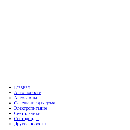
Skip
Все о
to
content
светотехнике
Primary
Все о светотехнике
Menu
Главная
Авто новости
Автолампы
Освещение для дома
Электропитание
Светильники
Светодиоды
Другие новости