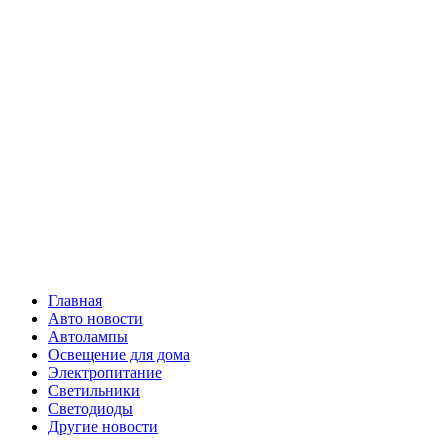
Skip
Все о
to
content
светотехнике
Primary
Все о светотехнике
Menu
Главная
Авто новости
Автолампы
Освещение для дома
Электропитание
Светильники
Светодиоды
Другие новости