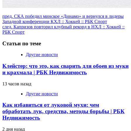
Продолжить
пред.
СКА победил минское «Динамо» и вернулся в лидеры
Западной конференции КХЛ :: Хоккей :: РБК Спорт
чтение
след.
Капризов повторил клубный рекорд в НХЛ :: Хоккей ::
РБК Спорт
Статьи по теме
Другие новости
Клейстер: что это, как сварить для обоев из муки
и крахмала | РБК Недвижимость
13 часов назад
Другие новости
Как избавиться от луковой мухи: чем
обработать лук, средства, методы борьбы | РБК
Недвижимость
2 дня назад