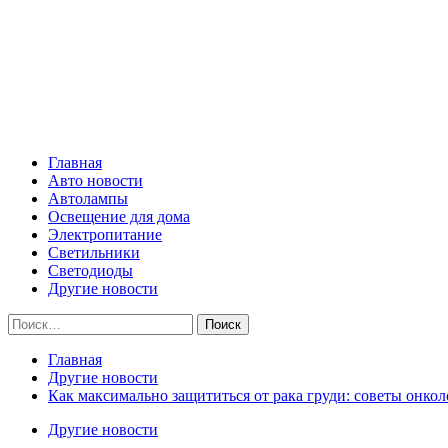
Skip
Все о светотехнике
to
content
Primary
Все о светотехнике
Menu
Главная
Авто новости
Автолампы
Освещение для дома
Электропитание
Светильники
Светодиоды
Другие новости
Найти:
Главная
Другие новости
Как максимально защититься от рака груди: советы онкол
Другие новости