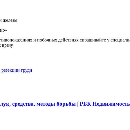
й железы
«но»
ивопоказаниях и побочных действиях спрашивайте у специалист
 врачу.
 резекции груди
 лук, средства, методы борьбы | РБК Недвижимость