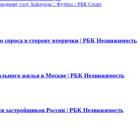
рдному голу Хойлунда :: Футбол :: РБК Спорт
о спроса в сторону вторички | РБК Недвижимость
ального жилья в Москве | РБК Недвижимость
ля застройщиков России | РБК Недвижимость