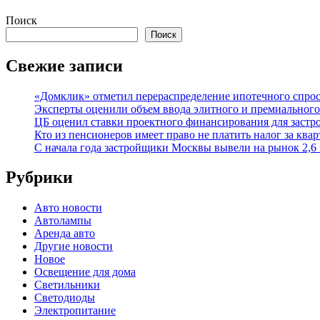
Поиск
Поиск
Свежие записи
«Домклик» отметил перераспределение ипотечного спрос
Эксперты оценили объем ввода элитного и премиального
ЦБ оценил ставки проектного финансирования для заст
Кто из пенсионеров имеет право не платить налог за ква
С начала года застройщики Москвы вывели на рынок 2,6 
Рубрики
Авто новости
Автолампы
Аренда авто
Другие новости
Новое
Освещение для дома
Светильники
Светодиоды
Электропитание