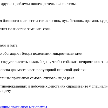
и другие проблемы пищеварительной системы.
 большого количества соли: чеснок, лук, базилик, орегано, кур
жет полностью заменить соль.
ьян и мята.
но обогащают блюда полезными микроэлементами.
к следует чистить каждый день, чтобы избежать неприятного зап
опасна для мозга из-за популярной пищевой добавки.
авным признаком самого «тихого» вида рака.
ивопоказаниях и побочных действиях спрашивайте у специалист
 врачу.
ранним признаком менопаузы