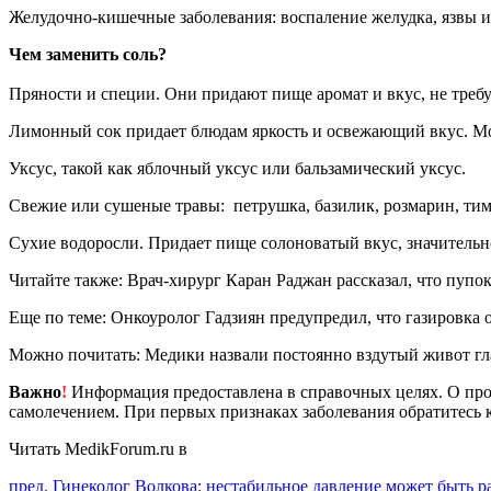
Желудочно-кишечные заболевания: воспаление желудка, язвы 
Чем заменить соль?
Пряности и специи. Они придают пище аромат и вкус, не требуя
Лимонный сок придает блюдам яркость и освежающий вкус. Мо
Уксус, такой как яблочный уксус или бальзамический уксус.
Свежие или сушеные травы: петрушка, базилик, розмарин, тим
Сухие водоросли. Придает пище солоноватый вкус, значитель
Читайте также: Врач-хирург Каран Раджан рассказал, что пупо
Еще по теме: Онкоуролог Гадзиян предупредил, что газировка 
Можно почитать: Медики назвали постоянно вздутый живот гл
Важно
!
Информация предоставлена в справочных целях. О прот
самолечением. При первых признаках заболевания обратитесь к
Читать MedikForum.ru в
Продолжить
пред.
Гинеколог Волкова: нестабильное давление может быть 