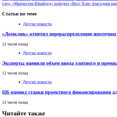
след.
«Манчестер Юнайтед» победил «Вест Хэм» благодаря реко
чтение
Статьи по теме
Другие новости
«Домклик» отметил перераспределение ипотечног
12 часов назад
Другие новости
Эксперты оценили объем ввода элитного и преми
12 часов назад
Другие новости
ЦБ оценил ставки проектного финансирования д
12 часов назад
Читайте также