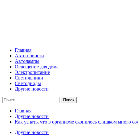
Skip
Все о светотехнике
to
content
Primary
Все о светотехнике
Menu
Главная
Авто новости
Автолампы
Освещение для дома
Электропитание
Светильники
Светодиоды
Другие новости
Найти:
Главная
Другие новости
Как узнать, что в организме скопилось слишком много со
Другие новости