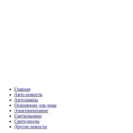
Skip
Все о
to
content
светотехнике
Primary
Все о светотехнике
Menu
Главная
Авто новости
Автолампы
Освещение для дома
Электропитание
Светильники
Светодиоды
Другие новости