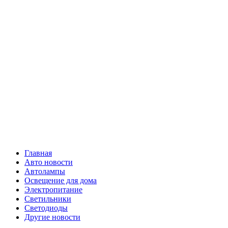
Skip
Все о
to
content
светотехнике
Primary
Все о светотехнике
Menu
Главная
Авто новости
Автолампы
Освещение для дома
Электропитание
Светильники
Светодиоды
Другие новости