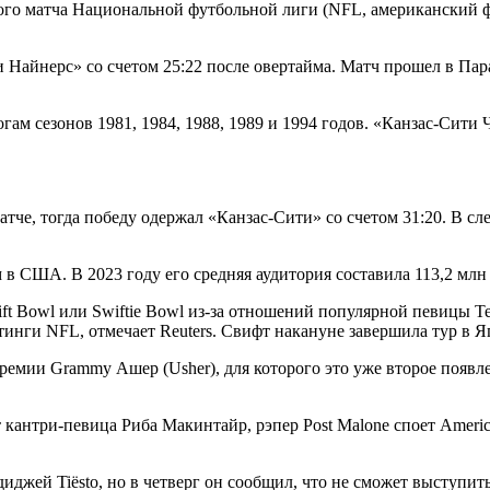
о матча Национальной футбольной лиги (NFL, американский фут
йнерс» со счетом 25:22 после овертайма. Матч прошел в Парада
 сезонов 1981, 1984, 1988, 1989 и 1994 годов. «Канзас-Сити Чи
атче, тогда победу одержал «Канзас-Сити» со счетом 31:20. В 
 США. В 2023 году его средняя аудитория составила 113,2 млн 
ft Bowl или Swiftie Bowl из-за отношений популярной певицы 
йтинги NFL, отмечает Reuters. Свифт накануне завершила тур в 
емии Grammy Ашер (Usher), для которого это уже второе появл
нтри-певица Риба Макинтайр, рэпер Post Malone споет America t
иджей Tiësto, но в четверг он сообщил, что не сможет выступит