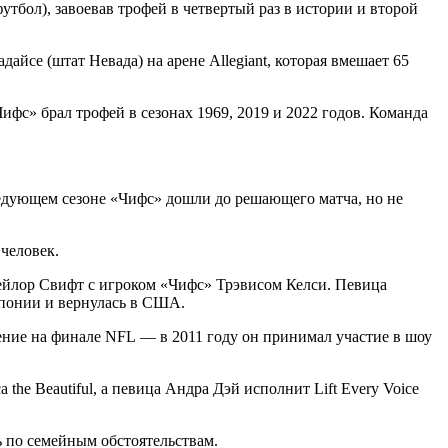
бол), завоевав трофей в четвертый раз в истории и второй
йсе (штат Невада) на арене Allegiant, которая вмешает 65
фс» брал трофей в сезонах 1969, 2019 и 2022 годов. Команда
следующем сезоне «Чифс» дошли до решающего матча, но не
человек.
Тейлор Свифт с игроком «Чифс» Трэвисом Келси. Певица
Японии и вернулась в США.
ение на финале NFL — в 2011 году он принимал участие в шоу
he Beautiful, а певица Андра Дэй исполнит Lift Every Voice
ь по семейным обстоятельствам.