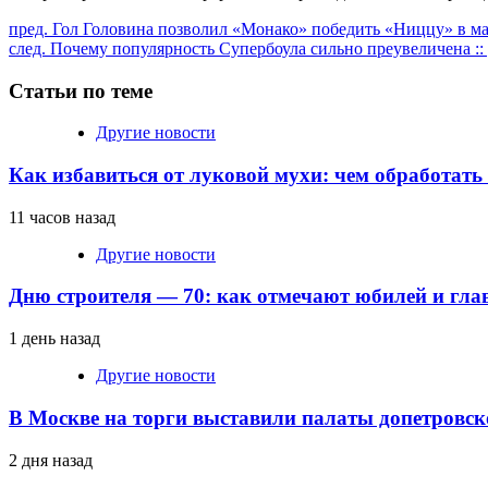
Продолжить
пред.
Гол Головина позволил «Монако» победить «Ниццу» в мат
след.
Почему популярность Супербоула сильно преувеличена :: 
чтение
Статьи по теме
Другие новости
Как избавиться от луковой мухи: чем обработать
11 часов назад
Другие новости
Дню строителя — 70: как отмечают юбилей и гла
1 день назад
Другие новости
В Москве на торги выставили палаты допетровск
2 дня назад