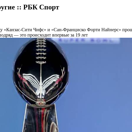
угие :: РБК Спорт
у «Канзас-Сити Чифс» и «Сан-Франциско Форти Найнерс» прошел
одряд — это происходит впервые за 19 лет