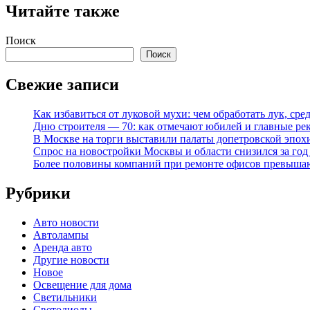
Читайте также
Поиск
Поиск
Свежие записи
Как избавиться от луковой мухи: чем обработать лук, ср
Дню строителя — 70: как отмечают юбилей и главные ре
В Москве на торги выставили палаты допетровской эпох
Спрос на новостройки Москвы и области снизился за го
Более половины компаний при ремонте офисов превыша
Рубрики
Авто новости
Автолампы
Аренда авто
Другие новости
Новое
Освещение для дома
Светильники
Светодиоды