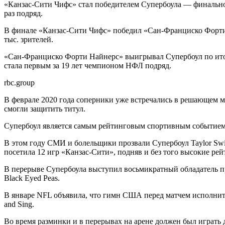
«Канзас-Сити Чифс» стал победителем Супербоула — финальног
раз подряд.
В финале «Канзас-Сити Чифс» победил «Сан-Франциско Форти На
тыс. зрителей.
«Сан-Франциско Форти Найнерс» выигрывал Супербоул по итогам
стала первым за 19 лет чемпионом НФЛ подряд.
rbc.group
В феврале 2020 года соперники уже встречались в решающем м
смогли защитить титул.
Супербоул является самым рейтинговым спортивным событием в
В этом году СМИ и болельщики прозвали Супербоул Taylor Swi
посетила 12 игр «Канзас-Сити», подняв и без того высокие ре
В перерыве Супербоула выступил восьмикратный обладатель пр
Black Eyed Peas.
В январе NFL объявила, что гимн США перед матчем исполнит ка
and Sing.
Во время разминки и в перерывах на арене должен был играть д