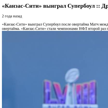
«Канзас-Сити» выиграл Супербоул :: Др
2 года назад
«Канзас-Сити» выиграл Супербоул после овертайма
Матч межд
овертайма. «Канзас-Сити» стали чемпионами НФЛ второй раз п