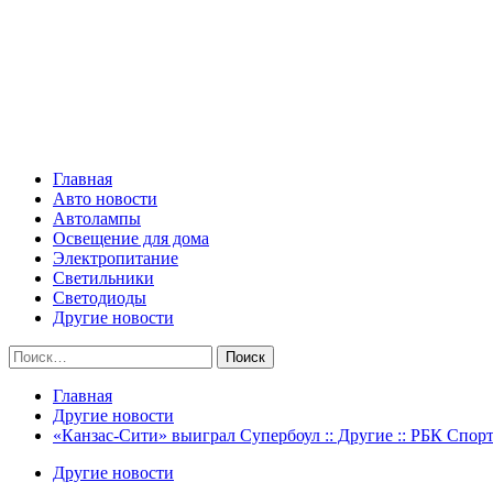
Skip
Все о светотехнике
to
content
Primary
Все о светотехнике
Menu
Главная
Авто новости
Автолампы
Освещение для дома
Электропитание
Светильники
Светодиоды
Другие новости
Найти:
Главная
Другие новости
«Канзас-Сити» выиграл Супербоул :: Другие :: РБК Спор
Другие новости