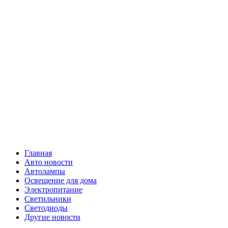
Skip
Все о
to
content
светотехнике
Primary
Все о светотехнике
Menu
Главная
Авто новости
Автолампы
Освещение для дома
Электропитание
Светильники
Светодиоды
Другие новости