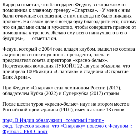
Каррера отметил, что благодарен Федуну за «прыжок» от
помощника к главному тренеру «Спартака». «У меня с ним
были отличные отношения, с ним никогда не было никаких
проблем. На самом деле я всегда буду благодарить его, потому
что он дал мне силы и мужество, чтобы совершить прыжок от
помощника к тренеру. Желаю ему всего наилучшего в его
будущем», — отметил он.
Федун, который с 2004 года владел клубом, вышел из состава
акционеров и покинул посты президента, члена и
председателя совета директоров «красно-белых».
Нефтегазовая компания ЛУКОЙЛ 22 августа объявила, что
приобрела 100% акций «Спартака» и стадиона «Открытие
Банк Арена».
При Федуне «Спартак» стал чемпионом России (2017),
обладателем Кубка (2022) и Суперкубка (2017) страны.
После шести туров «красно-белые» идут на втором месте в
Российской премьер-лиги (РПЛ), имея в активе 13 очков.
Продолжить
пред.
В Индии обнаружили «томатный грипп»
след.
Черчесов заявил, что «Спартаку» повезло с Федуном ::
чтение
Футбол :: РБК Спорт