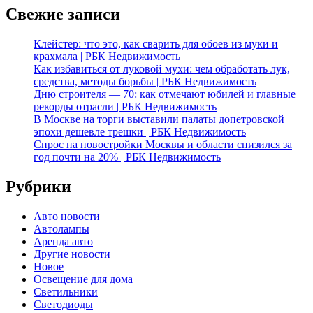
Свежие записи
Клейстер: что это, как сварить для обоев из муки и
крахмала | РБК Недвижимость
Как избавиться от луковой мухи: чем обработать лук,
средства, методы борьбы | РБК Недвижимость
Дню строителя — 70: как отмечают юбилей и главные
рекорды отрасли | РБК Недвижимость
В Москве на торги выставили палаты допетровской
эпохи дешевле трешки | РБК Недвижимость
Спрос на новостройки Москвы и области снизился за
год почти на 20% | РБК Недвижимость
Рубрики
Авто новости
Автолампы
Аренда авто
Другие новости
Новое
Освещение для дома
Светильники
Светодиоды