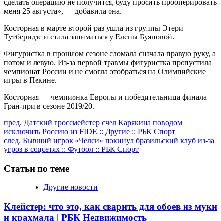
сделать операцию не получится, буду просить прооперировать
меня 25 августа», — добавила она.
Косторная в марте второй раз ушла из группы Этери
Тутберидзе и стала заниматься у Елены Буяновой.
Фигуристка в прошлом сезоне сломала сначала правую руку, а
потом и левую. Из-за первой травмы фигуристка пропустила
чемпионат России и не смогла отобраться на Олимпийские
игры в Пекине.
Косторная — чемпионка Европы и победительница финала
Гран-при в сезоне 2019/20.
Продолжить
пред.
Датский гроссмейстер счел Карякина поводом
исключить Россию из FIDE :: Другие :: РБК Спорт
чтение
след.
Бывший игрок «Челси» покинул бразильский клуб из-за
угроз в соцсетях :: Футбол :: РБК Спорт
Статьи по теме
Другие новости
Клейстер: что это, как сварить для обоев из муки
и крахмала | РБК Недвижимость