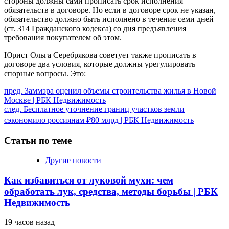
стороны должны сами прописать срок исполнения
обязательств в договоре. Но если в договоре срок не указан,
обязательство должно быть исполнено в течение семи дней
(ст. 314 Гражданского кодекса) со дня предъявления
требования покупателем об этом.
Юрист Ольга Серебрякова советует также прописать в
договоре два условия, которые должны урегулировать
спорные вопросы. Это:
Продолжить
пред.
Заммэра оценил объемы строительства жилья в Новой
Москве | РБК Недвижимость
чтение
след.
Бесплатное уточнение границ участков земли
сэкономило россиянам ₽80 млрд | РБК Недвижимость
Статьи по теме
Другие новости
Как избавиться от луковой мухи: чем
обработать лук, средства, методы борьбы | РБК
Недвижимость
19 часов назад