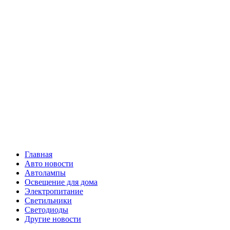
Skip
Все о
to
content
светотехнике
Primary
Все о светотехнике
Menu
Главная
Авто новости
Автолампы
Освещение для дома
Электропитание
Светильники
Светодиоды
Другие новости