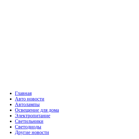
Skip
Все о
to
content
светотехнике
Primary
Все о светотехнике
Menu
Главная
Авто новости
Автолампы
Освещение для дома
Электропитание
Светильники
Светодиоды
Другие новости