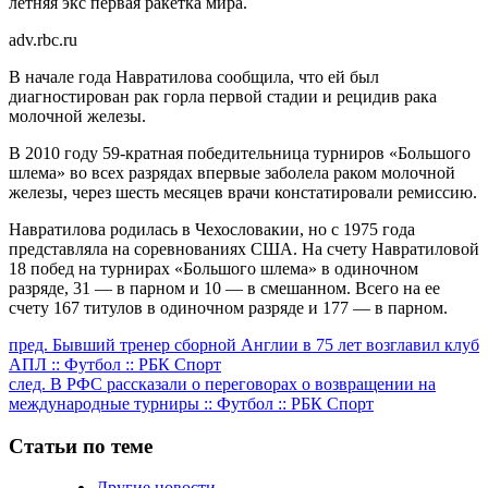
летняя экс первая ракетка мира.
adv.rbc.ru
В начале года Навратилова сообщила, что ей был
диагностирован рак горла первой стадии и рецидив рака
молочной железы.
В 2010 году 59-кратная победительница турниров «Большого
шлема» во всех разрядах впервые заболела раком молочной
железы, через шесть месяцев врачи констатировали ремиссию.
Навратилова родилась в Чехословакии, но с 1975 года
представляла на соревнованиях США. На счету Навратиловой
18 побед на турнирах «Большого шлема» в одиночном
разряде, 31 — в парном и 10 — в смешанном. Всего на ее
счету 167 титулов в одиночном разряде и 177 — в парном.
Продолжить
пред.
Бывший тренер сборной Англии в 75 лет возглавил клуб
АПЛ :: Футбол :: РБК Спорт
чтение
след.
В РФС рассказали о переговорах о возвращении на
международные турниры :: Футбол :: РБК Спорт
Статьи по теме
Другие новости