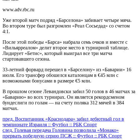
www.adv.rbc.ru
Уже второй матч подряд «Барселона» забивает четыре мяча.
Во втором туре был разгромлен «Реал Сосьедад» со счетом
4:1.
После этой победы «Барса» набрала семь очков и вместе с
«Вильярреалом» делит второе место в турнирной таблице.
Лидирует «Бетис», который выиграл все три матча
стартовавшего сезона.
33-летний форвард перешел в «Барселону» из «Баварии» 16
июля. Его трансфер обошелся каталонцам в €45 млн с
возможными бонусами в размере €5 млн.
В прошлом сезоне Левандовски забил 50 голов в 46 матчах за
«Баварию» во всех турнирах. Он является рекордсменом
бундеслиги по голам — на счету поляка 312 мячей в 384
матчах.
Продолжить
пред.
Воспитанник «Краснодара» забил дебютный гол в
чемпионате Израиля :: Футбол :: РБК Спорт
чтение
след.
Голевая передача Головина позволила «Монако»
прервать победную серию ПСЖ :: Футбол :: РБК Спорт