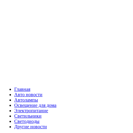
Skip
Все о
to
content
светотехнике
Primary
Все о светотехнике
Menu
Главная
Авто новости
Автолампы
Освещение для дома
Электропитание
Светильники
Светодиоды
Другие новости