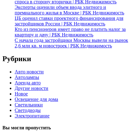
спроса в сторону вторички | РБК Недвижимость
Эксперты оценили объем ввода элитного и
премиального жилья в Москве | РБК Недвижимость
ЦБ оценил ставки проектного финансирования для
застройщиков России | РБК Недвижимость
Кто из пенсионеров имеет право не платить налог за
квартиру и дачу | РБК Недвижимость
С начала года застройщики Москвы вывели на рынок
2,6 млн кв. м новостроек | РБК Недвижимость
Рубрики
Авто новости
Автолампы
Аренда авто
Другие новости
Новое
Освещение для дома
Светильники
Светодиоды
Электропитание
Вы могли пропустить