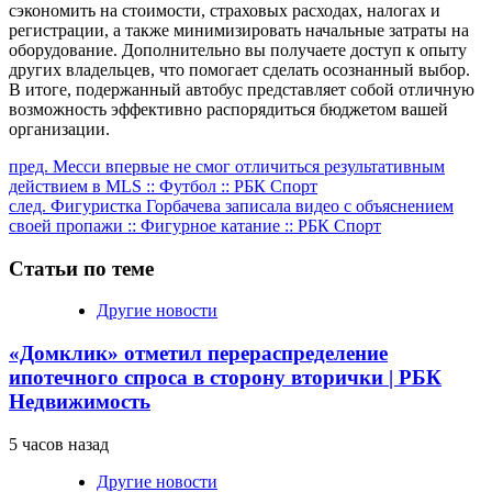
сэкономить на стоимости, страховых расходах, налогах и
регистрации, а также минимизировать начальные затраты на
оборудование. Дополнительно вы получаете доступ к опыту
других владельцев, что помогает сделать осознанный выбор.
В итоге, подержанный автобус представляет собой отличную
возможность эффективно распорядиться бюджетом вашей
организации.
Продолжить
пред.
Месси впервые не смог отличиться результативным
действием в MLS :: Футбол :: РБК Спорт
чтение
след.
Фигуристка Горбачева записала видео с объяснением
своей пропажи :: Фигурное катание :: РБК Спорт
Статьи по теме
Другие новости
«Домклик» отметил перераспределение
ипотечного спроса в сторону вторички | РБК
Недвижимость
5 часов назад
Другие новости