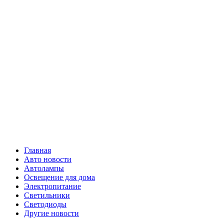
Skip
Все о
to
content
светотехнике
Primary
Все о светотехнике
Menu
Главная
Авто новости
Автолампы
Освещение для дома
Электропитание
Светильники
Светодиоды
Другие новости